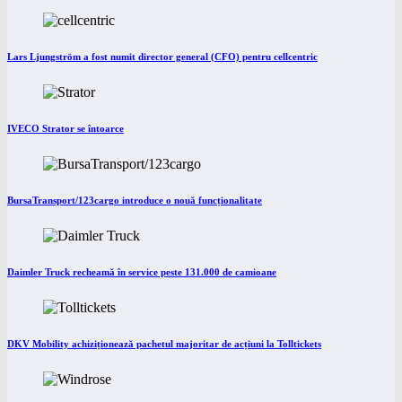
Lars Ljungström a fost numit director general (CFO) pentru cellcentric
IVECO Strator se întoarce
BursaTransport/123cargo introduce o nouă funcționalitate
Daimler Truck recheamă în service peste 131.000 de camioane
DKV Mobility achiziționează pachetul majoritar de acțiuni la Tolltickets