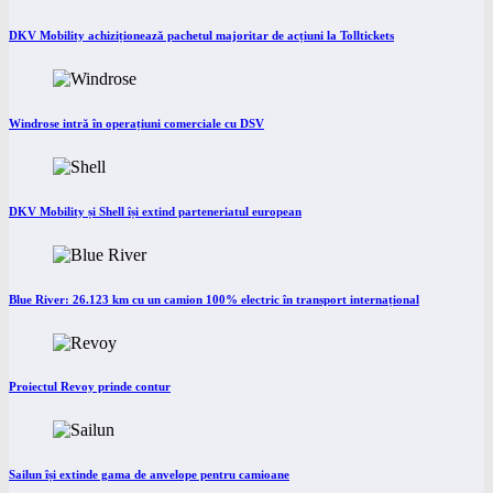
DKV Mobility achiziționează pachetul majoritar de acțiuni la Tolltickets
Windrose intră în operațiuni comerciale cu DSV
DKV Mobility și Shell își extind parteneriatul european
Blue River: 26.123 km cu un camion 100% electric în transport internațional
Proiectul Revoy prinde contur
Sailun își extinde gama de anvelope pentru camioane