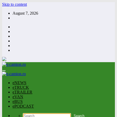
Skip to content
August 7, 2026
eNEWS
eTRUCK
eTRAILER
eVAN
eBUS
ePODCAST