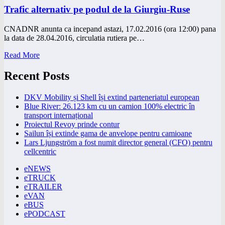
Trafic alternativ pe podul de la Giurgiu-Ruse
CNADNR anunta ca incepand astazi, 17.02.2016 (ora 12:00) pana
la data de 28.04.2016, circulatia rutiera pe…
Read More
Recent Posts
DKV Mobility și Shell își extind parteneriatul european
Blue River: 26.123 km cu un camion 100% electric în
transport internațional
Proiectul Revoy prinde contur
Sailun își extinde gama de anvelope pentru camioane
Lars Ljungström a fost numit director general (CFO) pentru
cellcentric
eNEWS
eTRUCK
eTRAILER
eVAN
eBUS
ePODCAST