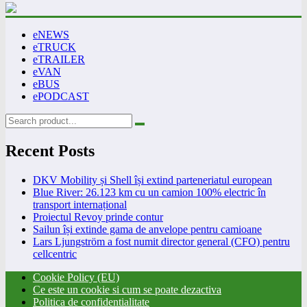
eNEWS
eTRUCK
eTRAILER
eVAN
eBUS
ePODCAST
Recent Posts
DKV Mobility și Shell își extind parteneriatul european
Blue River: 26.123 km cu un camion 100% electric în
transport internațional
Proiectul Revoy prinde contur
Sailun își extinde gama de anvelope pentru camioane
Lars Ljungström a fost numit director general (CFO) pentru
cellcentric
Cookie Policy (EU)
Ce este un cookie si cum se poate dezactiva
Politica de confidentialitate