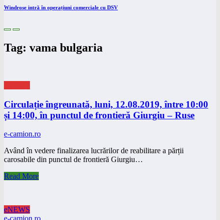
Windrose intră în operațiuni comerciale cu DSV
Tag: vama bulgaria
eNEWS
Circulație îngreunată, luni, 12.08.2019, între 10:00
și 14:00, în punctul de frontieră Giurgiu – Ruse
e-camion.ro
Având în vedere finalizarea lucrărilor de reabilitare a părții
carosabile din punctul de frontieră Giurgiu…
Read More
eNEWS
e-camion.ro