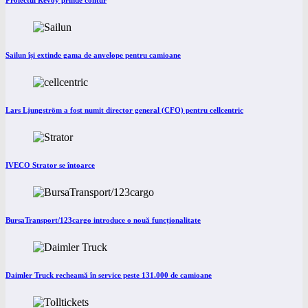
Proiectul Revoy prinde contur
Sailun își extinde gama de anvelope pentru camioane
Lars Ljungström a fost numit director general (CFO) pentru cellcentric
IVECO Strator se întoarce
BursaTransport/123cargo introduce o nouă funcționalitate
Daimler Truck recheamă în service peste 131.000 de camioane