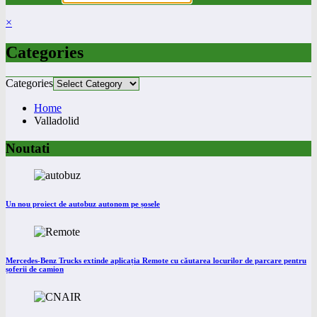
×
Categories
Categories
Home
Valladolid
Noutati
Un nou proiect de autobuz autonom pe șosele
Mercedes-Benz Trucks extinde aplicația Remote cu căutarea locurilor de parcare pentru
șoferii de camion