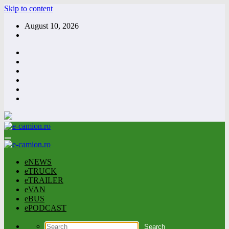
Skip to content
August 10, 2026
eNEWS
eTRUCK
eTRAILER
eVAN
eBUS
ePODCAST