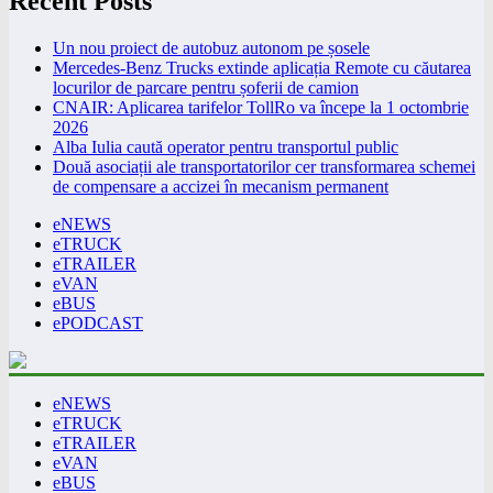
Recent Posts
Un nou proiect de autobuz autonom pe șosele
Mercedes-Benz Trucks extinde aplicația Remote cu căutarea
locurilor de parcare pentru șoferii de camion
CNAIR: Aplicarea tarifelor TollRo va începe la 1 octombrie
2026
Alba Iulia caută operator pentru transportul public
Două asociații ale transportatorilor cer transformarea schemei
de compensare a accizei în mecanism permanent
eNEWS
eTRUCK
eTRAILER
eVAN
eBUS
ePODCAST
eNEWS
eTRUCK
eTRAILER
eVAN
eBUS