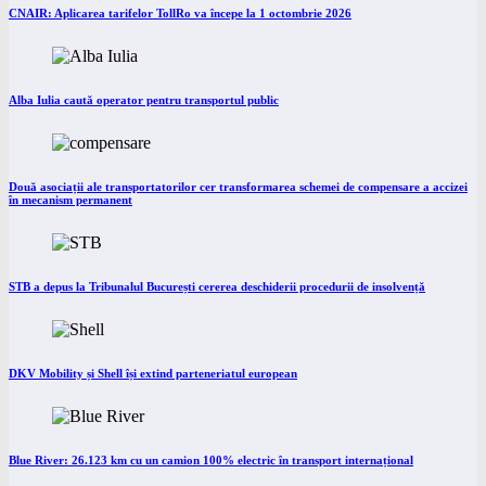
CNAIR: Aplicarea tarifelor TollRo va începe la 1 octombrie 2026
Alba Iulia caută operator pentru transportul public
Două asociații ale transportatorilor cer transformarea schemei de compensare a accizei
în mecanism permanent
STB a depus la Tribunalul București cererea deschiderii procedurii de insolvență
DKV Mobility și Shell își extind parteneriatul european
Blue River: 26.123 km cu un camion 100% electric în transport internațional