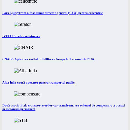
Lars Ljungström a fost numit director general (CFO) pentru cellcentric
IVECO Strator se întoarce
CNAIR: Aplicarea tarifelor TollRo va începe la 1 octombrie 2026
Alba Iulia caută operator pentru transportul public
Două asociații ale transportatorilor cer transformarea schemei de compensare a accizei
în mecanism permanent