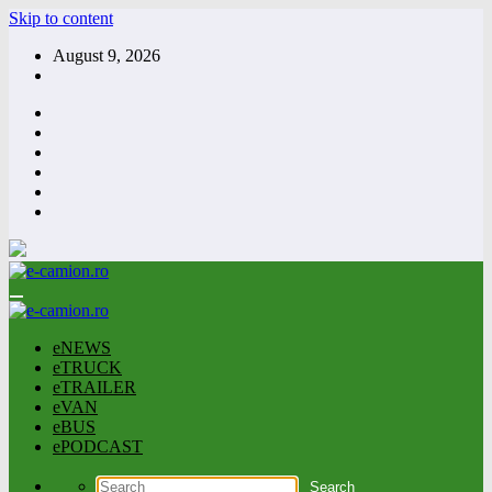
Skip to content
August 9, 2026
eNEWS
eTRUCK
eTRAILER
eVAN
eBUS
ePODCAST