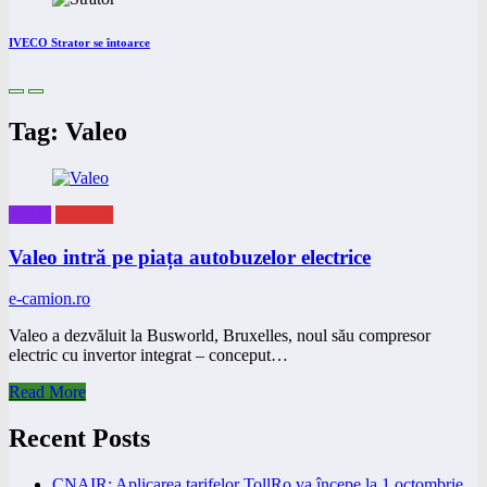
IVECO Strator se întoarce
Tag: Valeo
eBUS
eNEWS
Valeo intră pe piața autobuzelor electrice
e-camion.ro
Valeo a dezvăluit la Busworld, Bruxelles, noul său compresor
electric cu invertor integrat – conceput…
Read More
Recent Posts
CNAIR: Aplicarea tarifelor TollRo va începe la 1 octombrie