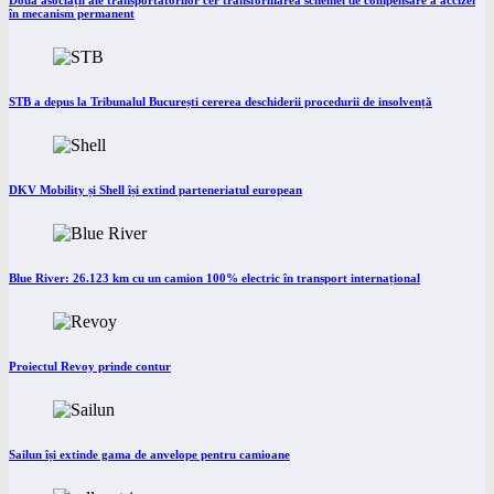
Două asociații ale transportatorilor cer transformarea schemei de compensare a accizei
în mecanism permanent
STB a depus la Tribunalul București cererea deschiderii procedurii de insolvență
DKV Mobility și Shell își extind parteneriatul european
Blue River: 26.123 km cu un camion 100% electric în transport internațional
Proiectul Revoy prinde contur
Sailun își extinde gama de anvelope pentru camioane