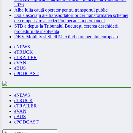
2026
Alba Iulia caută operator pentru transportul public
Două asociații ale transportatorilor cer transformarea schemei
de compensare a accizei în mecanism permanent
STB a depus la Tribunalul București cererea deschiderii
procedurii de insolvență
DKV Mobility și Shell își extind parteneriatul european
eNEWS
eTRUCK
eTRAILER
eVAN
eBUS
ePODCAST
eNEWS
eTRUCK
eTRAILER
eVAN
eBUS
ePODCAST