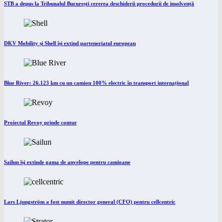
STB a depus la Tribunalul București cererea deschiderii procedurii de insolvență
DKV Mobility și Shell își extind parteneriatul european
Blue River: 26.123 km cu un camion 100% electric în transport internațional
Proiectul Revoy prinde contur
Sailun își extinde gama de anvelope pentru camioane
Lars Ljungström a fost numit director general (CFO) pentru cellcentric