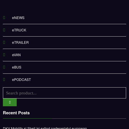
eNEWS
eTRUCK
eTRAILER
eVAN
eBUS
ePODCAST
Recent Posts
DKV Mobility și Shell își extind parteneriatul european