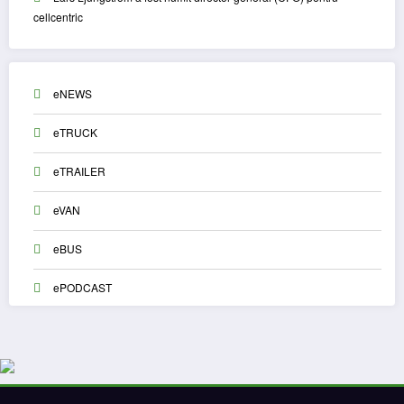
cellcentric
eNEWS
eTRUCK
eTRAILER
eVAN
eBUS
ePODCAST