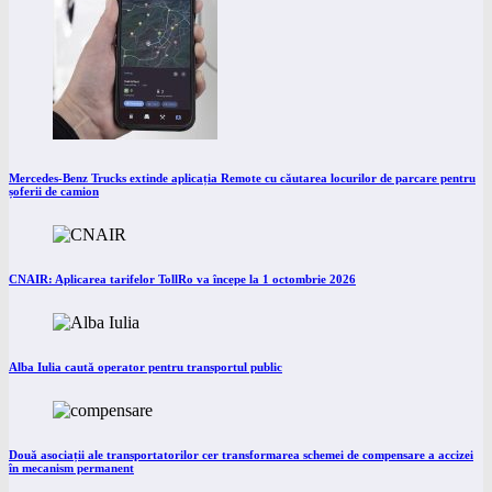
Mercedes-Benz Trucks extinde aplicația Remote cu căutarea locurilor de parcare pentru
șoferii de camion
CNAIR: Aplicarea tarifelor TollRo va începe la 1 octombrie 2026
Alba Iulia caută operator pentru transportul public
Două asociații ale transportatorilor cer transformarea schemei de compensare a accizei
în mecanism permanent