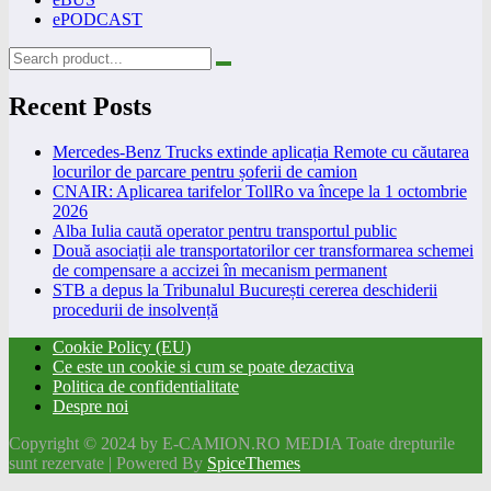
ePODCAST
Recent Posts
Mercedes-Benz Trucks extinde aplicația Remote cu căutarea
locurilor de parcare pentru șoferii de camion
CNAIR: Aplicarea tarifelor TollRo va începe la 1 octombrie
2026
Alba Iulia caută operator pentru transportul public
Două asociații ale transportatorilor cer transformarea schemei
de compensare a accizei în mecanism permanent
STB a depus la Tribunalul București cererea deschiderii
procedurii de insolvență
Cookie Policy (EU)
Ce este un cookie si cum se poate dezactiva
Politica de confidentialitate
Despre noi
Copyright © 2024 by E-CAMION.RO MEDIA Toate drepturile
sunt rezervate | Powered By
SpiceThemes