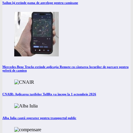
Sailun își extinde gama de anvelope pentru camioane
Mercedes-Benz Trucks extinde aplicația Remote cu căutarea locurilor de parcare pentru
șoferii de camion
CNAIR: Aplicarea tarifelor TollRo va începe la 1 octombrie 2026
Alba Iulia caută operator pentru transportul public