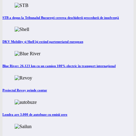
STB a depus la Tribunalul București cererea deschiderii procedurii de insolvență
DKV Mobility și Shell își extind parteneriatul european
Blue River: 26.123 km cu un camion 100% electric în transport internațional
Proiectul Revoy prinde contur
Londra are 3.000 de autobuze cu emisii zero