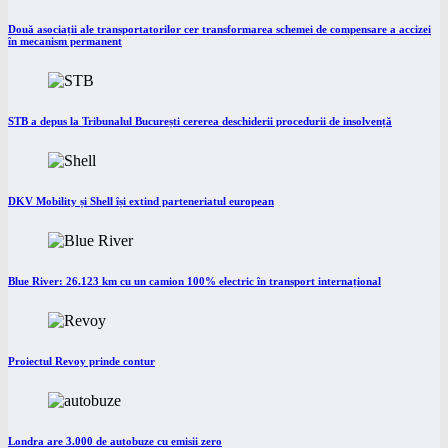
Două asociații ale transportatorilor cer transformarea schemei de compensare a accizei
în mecanism permanent
STB a depus la Tribunalul București cererea deschiderii procedurii de insolvență
DKV Mobility și Shell își extind parteneriatul european
Blue River: 26.123 km cu un camion 100% electric în transport internațional
Proiectul Revoy prinde contur
Londra are 3.000 de autobuze cu emisii zero