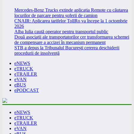
Mercedes-Benz Trucks extinde aplicația Remote cu căutarea
locurilor de parcare pentru șoferii de camion
CNAIR: Aplicarea tarifelor TollRo va începe la 1 octombrie
2026
Alba Iulia caută operator pentru transportul public
Două asociații ale transportatorilor cer transformarea schemei
de compensare a accizei în mecanism permanent
STB a depus la Tribunalul București cererea deschiderii
procedurii de insolvență
eNEWS
eTRUCK
eTRAILER
eVAN
eBUS
ePODCAST
eNEWS
eTRUCK
eTRAILER
eVAN
eBUS