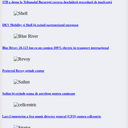
STB a depus la Tribunalul București cererea deschiderii procedurii de insolvență
DKV Mobility și Shell își extind parteneriatul european
Blue River: 26.123 km cu un camion 100% electric în transport internațional
Proiectul Revoy prinde contur
Sailun își extinde gama de anvelope pentru camioane
Lars Ljungström a fost numit director general (CFO) pentru cellcentric