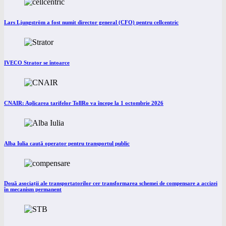
Lars Ljungström a fost numit director general (CFO) pentru cellcentric
IVECO Strator se întoarce
CNAIR: Aplicarea tarifelor TollRo va începe la 1 octombrie 2026
Alba Iulia caută operator pentru transportul public
Două asociații ale transportatorilor cer transformarea schemei de compensare a accizei
în mecanism permanent