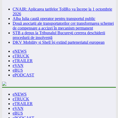
CNAIR: Aplicarea tarifelor TollRo va începe la 1 octombrie
2026
Alba Iulia caută operator pentru transportul public
Două asociații ale transportatorilor cer transformarea schemei
de compensare a accizei în mecanism permanent
STB a depus la Tribunalul București cererea deschiderii
procedurii de insolvență
DKV Mobility și Shell își extind parteneriatul european
eNEWS
eTRUCK
eTRAILER
eVAN
eBUS
ePODCAST
eNEWS
eTRUCK
eTRAILER
eVAN
eBUS
ePODCAST