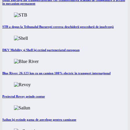
Două asociații ale transportatorilor cer transformarea schemei de compensare a accizei
în mecanism permanent
STB a depus la Tribunalul București cererea deschiderii procedurii de insolvență
DKV Mobility și Shell își extind parteneriatul european
Blue River: 26.123 km cu un camion 100% electric în transport internațional
Proiectul Revoy prinde contur
Sailun își extinde gama de anvelope pentru camioane