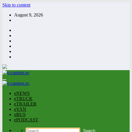
Skip to content
August 9, 2026
eNEWS
eTRUCK
eTRAILER
eVAN
eBUS
ePODCAST