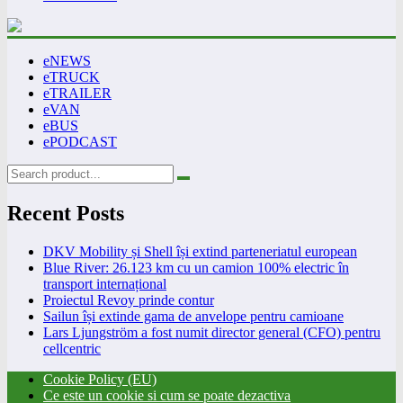
eNEWS
eTRUCK
eTRAILER
eVAN
eBUS
ePODCAST
Recent Posts
DKV Mobility și Shell își extind parteneriatul european
Blue River: 26.123 km cu un camion 100% electric în
transport internațional
Proiectul Revoy prinde contur
Sailun își extinde gama de anvelope pentru camioane
Lars Ljungström a fost numit director general (CFO) pentru
cellcentric
Cookie Policy (EU)
Ce este un cookie si cum se poate dezactiva