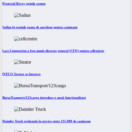
Proiectul Revoy prinde contur
Sailun își extinde gama de anvelope pentru camioane
Lars Ljungström a fost numit director general (CFO) pentru cellcentric
IVECO Strator se întoarce
BursaTransport/123cargo introduce o nouă funcționalitate
Daimler Truck recheamă în service peste 131.000 de camioane