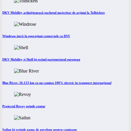
DKV Mobility achiziționează pachetul majoritar de acțiuni la Tolltickets
Windrose intră în operațiuni comerciale cu DSV
DKV Mobility și Shell își extind parteneriatul european
Blue River: 26.123 km cu un camion 100% electric în transport internațional
Proiectul Revoy prinde contur
Sailun își extinde gama de anvelope pentru camioane