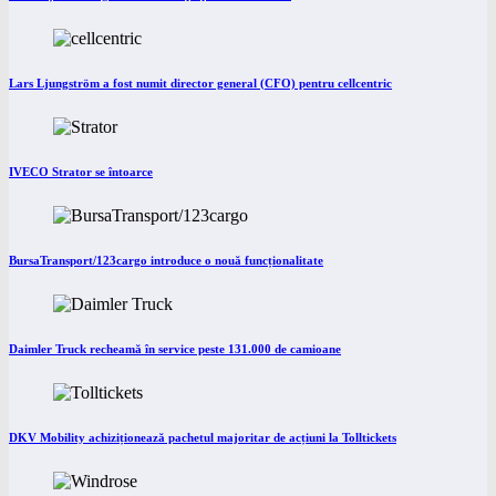
Lars Ljungström a fost numit director general (CFO) pentru cellcentric
IVECO Strator se întoarce
BursaTransport/123cargo introduce o nouă funcționalitate
Daimler Truck recheamă în service peste 131.000 de camioane
DKV Mobility achiziționează pachetul majoritar de acțiuni la Tolltickets