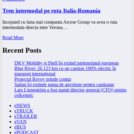
Tren intermodal pe ruta Italia-Romania
Incepand cu luna mai compania Arcese Group va avea o ruta
intermodala directa intre Verona…
Read More
Recent Posts
DKV Mobility și Shell își extind parteneriatul european
Blue River: 26.123 km cu un camion 100% electric în
transport internațional
Proiectul Revoy prinde contur
Sailun își extinde gama de anvelope pentru camioane
Lars Ljungström a fost numit director general (CFO) pentru
cellcentric
eNEWS
eTRUCK
eTRAILER
eVAN
eBUS
ePODCAST