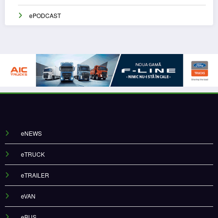
ePODCAST
eNEWS
eTRUCK
eTRAILER
eVAN
eBUS