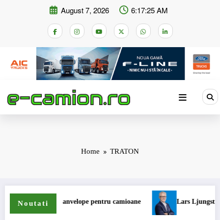
Skip
August 7, 2026
6:17:26 AM
to
content
Home
TRATON
inde gama de anvelope pentru camioane
Lars Ljungström a fost 
Noutati