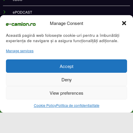
ePODCAST
Manage Consent
Această pagină web folosește cookie-uri pentru a îmbunătăți
experiența de navigare și a asigura funcționalițăți adiționale.
Recent Posts
Manage services
DKV Mobility și Shell își extind parteneriatul european
Accept
Blue River: 26.123 km cu un camion 100% electric în transport internațional
Proiectul Revoy prinde contur
Deny
Sailun își extinde gama de anvelope pentru camioane
Lars Ljungström a fost numit director general (CFO) pentru cellcentric
View preferences
Cookie Policy
Politica de confidentialitate
Cookie Policy (EU)
Ce este un cookie si cum se poate dezactiva
Politica de confidentialitate
Despre noi
Copyright © 2024 by E-CAMION.RO MEDIA Toate drepturile sunt rezervate |
Powered By
SpiceThemes