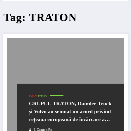
Tag: TRATON
ENEWS
ETRUCK
GRUPUL TRATON, Daimler Truck
și Volvo au semnat un acord privind
rețeaua europeană de încărcare a
camioanelor electrice
E-Camion.ro