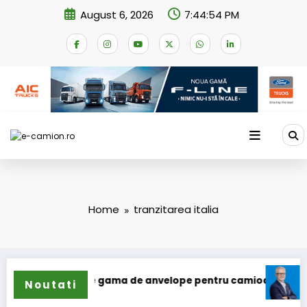
Skip
August 6, 2026
7:44:54 PM
to
content
Home
tranzitarea italia
lun își extinde gama de anvelope pentru camioane
Lars L
Noutati