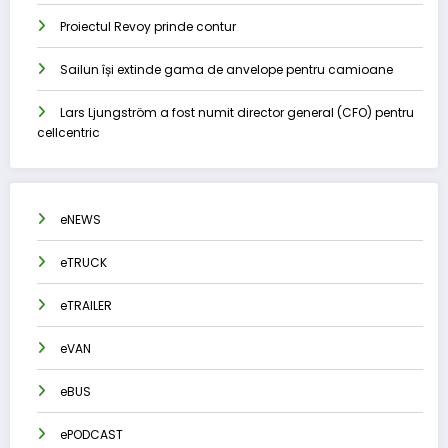
Proiectul Revoy prinde contur
Sailun își extinde gama de anvelope pentru camioane
Lars Ljungström a fost numit director general (CFO) pentru
cellcentric
eNEWS
eTRUCK
eTRAILER
eVAN
eBUS
ePODCAST