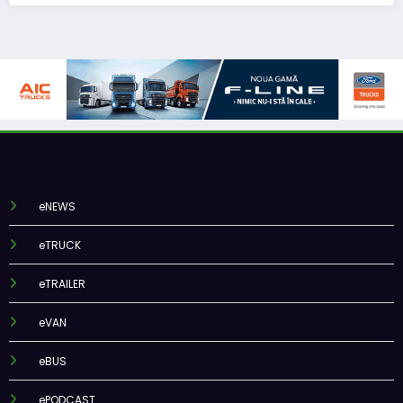
eNEWS
eTRUCK
eTRAILER
eVAN
eBUS
ePODCAST