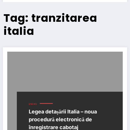
Tag: tranzitarea
italia
ENEWS
Legea detașării Italia – noua
procedură electronică de
înregistrare cabotaj