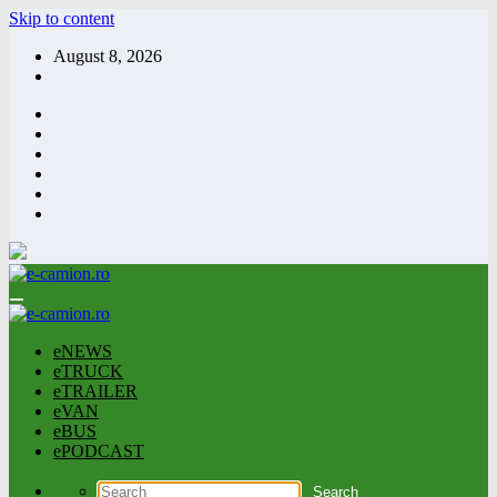
Skip to content
August 8, 2026
eNEWS
eTRUCK
eTRAILER
eVAN
eBUS
ePODCAST