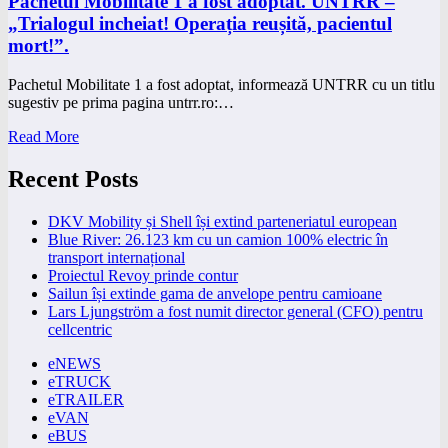
Pachetul Mobilitate 1 a fost adoptat. UNTRR –
„Trialogul incheiat! Operația reușită, pacientul
mort!”.
Pachetul Mobilitate 1 a fost adoptat, informează UNTRR cu un titlu
sugestiv pe prima pagina untrr.ro:…
Read More
Recent Posts
DKV Mobility și Shell își extind parteneriatul european
Blue River: 26.123 km cu un camion 100% electric în
transport internațional
Proiectul Revoy prinde contur
Sailun își extinde gama de anvelope pentru camioane
Lars Ljungström a fost numit director general (CFO) pentru
cellcentric
eNEWS
eTRUCK
eTRAILER
eVAN
eBUS