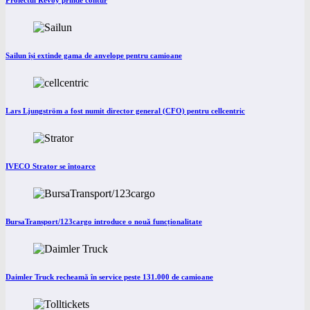
Proiectul Revoy prinde contur
Sailun își extinde gama de anvelope pentru camioane
Lars Ljungström a fost numit director general (CFO) pentru cellcentric
IVECO Strator se întoarce
BursaTransport/123cargo introduce o nouă funcționalitate
Daimler Truck recheamă în service peste 131.000 de camioane