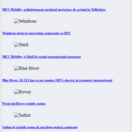
DKV Mobility achiziționează pachetul majoritar de acțiuni la Tolltickets
Windrose intră în operațiuni comerciale cu DSV
DKV Mobility și Shell își extind parteneriatul european
Blue River: 26.123 km cu un camion 100% electric în transport internațional
Proiectul Revoy prinde contur
Sailun își extinde gama de anvelope pentru camioane