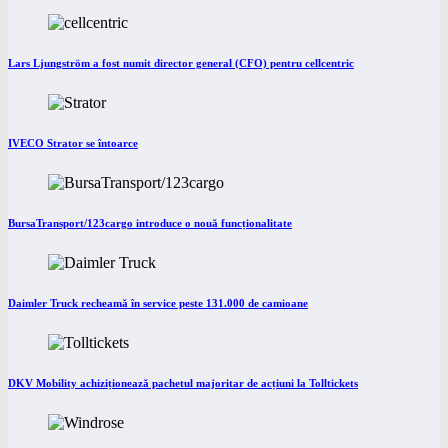
Lars Ljungström a fost numit director general (CFO) pentru cellcentric
IVECO Strator se întoarce
BursaTransport/123cargo introduce o nouă funcționalitate
Daimler Truck recheamă în service peste 131.000 de camioane
DKV Mobility achiziționează pachetul majoritar de acțiuni la Tolltickets