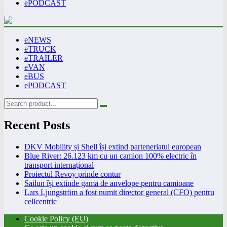
ePODCAST
eNEWS
eTRUCK
eTRAILER
eVAN
eBUS
ePODCAST
Recent Posts
DKV Mobility și Shell își extind parteneriatul european
Blue River: 26.123 km cu un camion 100% electric în
transport internațional
Proiectul Revoy prinde contur
Sailun își extinde gama de anvelope pentru camioane
Lars Ljungström a fost numit director general (CFO) pentru
cellcentric
Cookie Policy (EU)