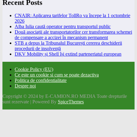
Recent Posts
CNAIR: Aplicarea tarifelor TollRo va începe la 1 octombrie
2026
Alba Iulia caută operator pentru transportul public
Două asociații ale transportatorilor cer transformarea schemei
de compensare a accizei în mecanism permanent
STB a depus la Tribunalul București cererea deschiderii
procedurii de insolvență
DKV Mobility și Shell își extind parteneriatul european
Cookie Policy (EU)
Ce este un cookie si cum se poate dezactiva
Politica de confidentialitate
Despre noi
Copyright © 2024 by E-CAMION.RO MEDIA Toate drepturile
sunt rezervate | Powered By
SpiceThemes