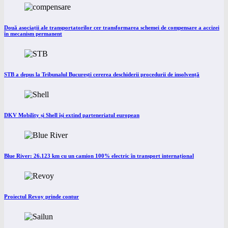
Două asociații ale transportatorilor cer transformarea schemei de compensare a accizei
în mecanism permanent
STB a depus la Tribunalul București cererea deschiderii procedurii de insolvență
DKV Mobility și Shell își extind parteneriatul european
Blue River: 26.123 km cu un camion 100% electric în transport internațional
Proiectul Revoy prinde contur