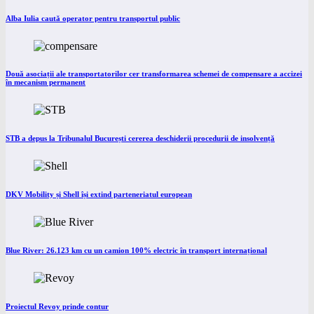
Alba Iulia caută operator pentru transportul public
Două asociații ale transportatorilor cer transformarea schemei de compensare a accizei
în mecanism permanent
STB a depus la Tribunalul București cererea deschiderii procedurii de insolvență
DKV Mobility și Shell își extind parteneriatul european
Blue River: 26.123 km cu un camion 100% electric în transport internațional
Proiectul Revoy prinde contur