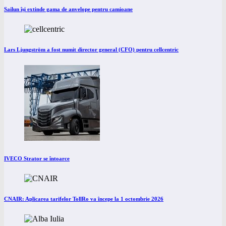
Sailun își extinde gama de anvelope pentru camioane
Lars Ljungström a fost numit director general (CFO) pentru cellcentric
IVECO Strator se întoarce
CNAIR: Aplicarea tarifelor TollRo va începe la 1 octombrie 2026