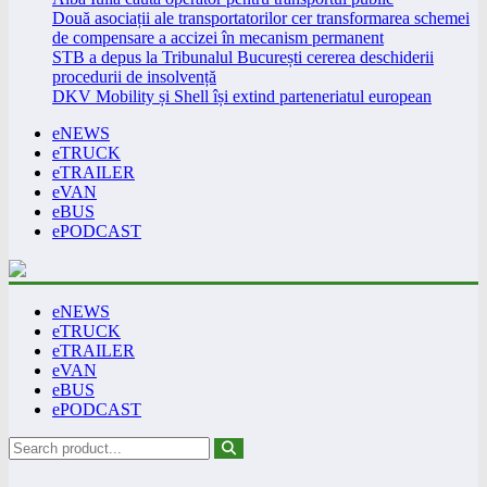
Două asociații ale transportatorilor cer transformarea schemei
de compensare a accizei în mecanism permanent
STB a depus la Tribunalul București cererea deschiderii
procedurii de insolvență
DKV Mobility și Shell își extind parteneriatul european
eNEWS
eTRUCK
eTRAILER
eVAN
eBUS
ePODCAST
eNEWS
eTRUCK
eTRAILER
eVAN
eBUS
ePODCAST