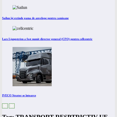
Sailun își extinde gama de anvelope pentru camioane
Lars Ljungström a fost numit director general (CFO) pentru cellcentric
IVECO Strator se întoarce
Tag: TRANSPORT RESPTRICTIV UE