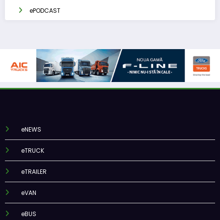
ePODCAST
eNEWS
eTRUCK
eTRAILER
eVAN
eBUS