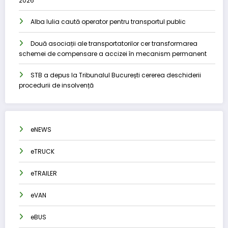
2026
Alba Iulia caută operator pentru transportul public
Două asociații ale transportatorilor cer transformarea
schemei de compensare a accizei în mecanism permanent
STB a depus la Tribunalul București cererea deschiderii
procedurii de insolvență
eNEWS
eTRUCK
eTRAILER
eVAN
eBUS