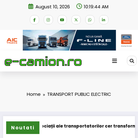
Skip
August 10, 2026
10:19:44 AM
to
content
Home
TRANSPORT PUBLIC ELECTRIC
Două asociații ale transportatorilor cer transformare
Noutati