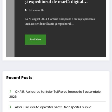
și expeditorul de marfă digital
german sennder Technologies
E-Camion.ro
La 21 august 2023, Comisia Europeană a anunțat aprobarea
unei asocieri între Scania și expeditorul…
Read More
Recent Posts
CNAIR: Aplicarea tarifelor TollRo va începe la 1 octombrie
2026
Alba Iulia caută operator pentru transportul public