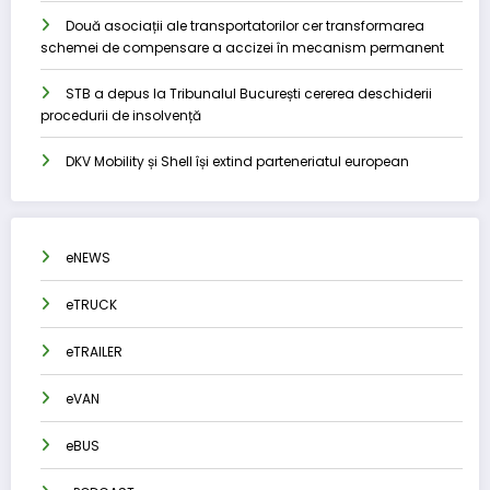
Două asociații ale transportatorilor cer transformarea
schemei de compensare a accizei în mecanism permanent
STB a depus la Tribunalul București cererea deschiderii
procedurii de insolvență
DKV Mobility și Shell își extind parteneriatul european
eNEWS
eTRUCK
eTRAILER
eVAN
eBUS