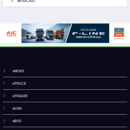
ePODCAST
eNEWS
eTRUCK
eTRAILER
eVAN
eBUS