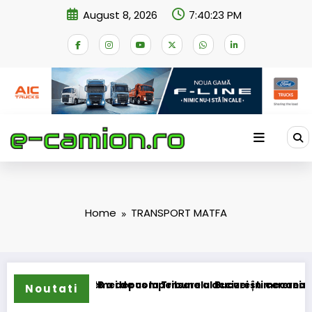
Skip
August 8, 2026
7:40:24 PM
to
content
Home
TRANSPORT MATFA
sformarea schemei de compensare a accizei în mecanism per
STB a depus la Tribunalul București cererea deschide
Noutati