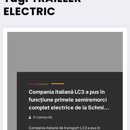
ELECTRIC
ENEWS
ETRAILER
Compania italiană LC3 a pus în
funcțiune primele semiremorci
complet electrice de la Schmitz
Cargobull.
E-Camion.ro
Compania italiană de transport LC3 a pus în