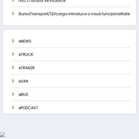
IVECO Strator se întoarce
BursaTransport/123cargo introduce o nouă funcționalitate
eNEWS
eTRUCK
eTRAILER
eVAN
eBUS
ePODCAST