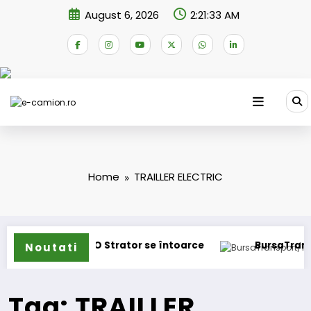
Skip
August 6, 2026
2:21:33 AM
to
content
Home
TRAILLER ELECTRIC
oane
IVECO Strator se întoarce
BursaTransport/1
Noutati
Tag: TRAILLER