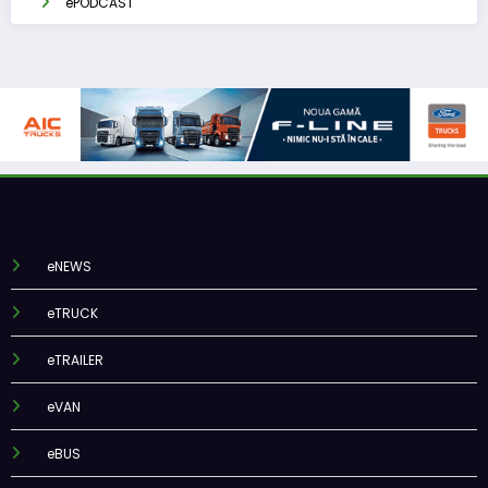
ePODCAST
eNEWS
eTRUCK
eTRAILER
eVAN
eBUS