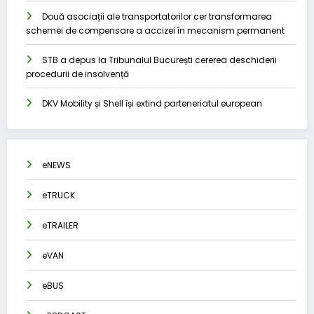
Două asociații ale transportatorilor cer transformarea
schemei de compensare a accizei în mecanism permanent
STB a depus la Tribunalul București cererea deschiderii
procedurii de insolvență
DKV Mobility și Shell își extind parteneriatul european
eNEWS
eTRUCK
eTRAILER
eVAN
eBUS