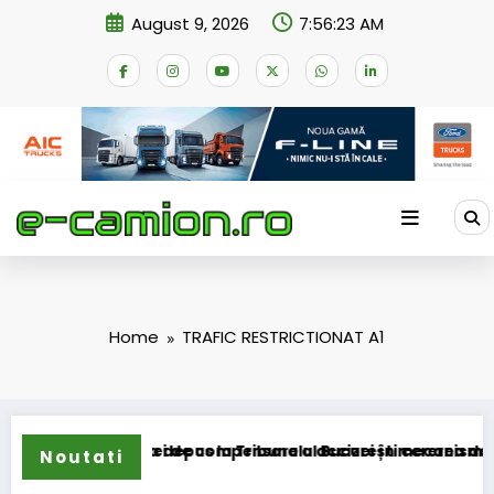
Skip
August 9, 2026
7:56:23 AM
to
content
Home
TRAFIC RESTRICTIONAT A1
ormarea schemei de compensare a accizei în mecanism perman
STB a depus la Tribunalul București cererea deschideri
Noutati