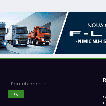
R
C
o