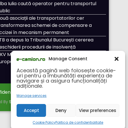
lba Iulia caută operator pentru transportul
ublic
ouă asociații ale transportatorilor cer
ransformarea schemei de compensare a
ccizei în mecanism permanent
TB a depus la Tribunalul București cererea
eschiderii procedurii de insolvență
KV Mobility și Shell își extind parteneriatul
Manage Consent
uropean
Această pagină web folosește cookie-
uri pentru a îmbunătăți experiența de
navigare și a asigura funcționalițăți
adiționale.
fidentialitate
Despre noi
Manage services
ed By
SpiceThemes
Accept
Deny
View preferences
Cookie Policy
Politica de confidentialitate