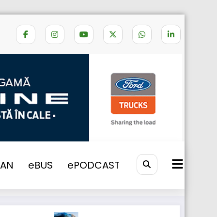
Home
trafic blocat
VAN
eBUS
ePODCAST