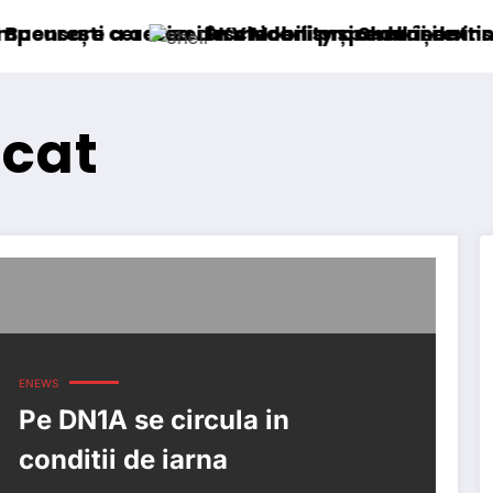
ccizei în mecanism permanent
ea deschiderii procedurii de insolvență
DKV Mobility și Shell își extind parteneriatu
ocat
ENEWS
Pe DN1A se circula in
conditii de iarna