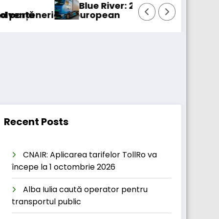
Blue River: 26.123 km cu un camion 100% electri
l european
P
Recent Posts
CNAIR: Aplicarea tarifelor TollRo va
începe la 1 octombrie 2026
Alba Iulia caută operator pentru
transportul public