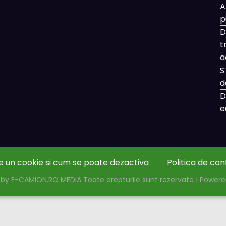
A
p
D
t
a
S
d
D
e
e un cookie si cum se poate dezactiva
Politica de con
by E-CAMION.RO MEDIA Toate drepturile sunt rezervate | Power