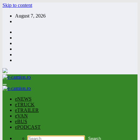
Skip to content
August 7, 2026
eNEWS
eTRUCK
eTRAILER
eVAN
eBUS
ePODCAST