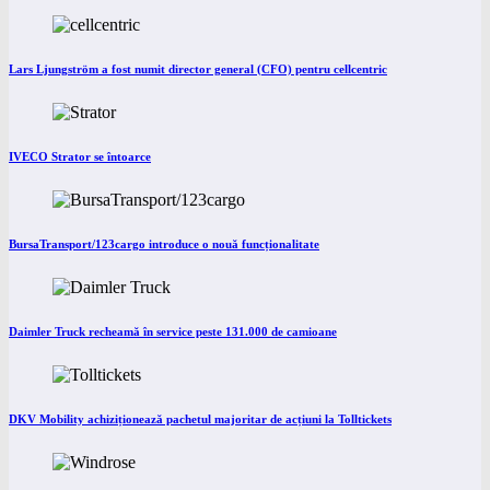
Lars Ljungström a fost numit director general (CFO) pentru cellcentric
IVECO Strator se întoarce
BursaTransport/123cargo introduce o nouă funcționalitate
Daimler Truck recheamă în service peste 131.000 de camioane
DKV Mobility achiziționează pachetul majoritar de acțiuni la Tolltickets