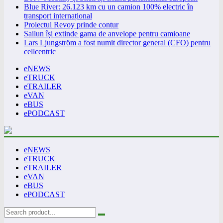
Blue River: 26.123 km cu un camion 100% electric în
transport internațional
Proiectul Revoy prinde contur
Sailun își extinde gama de anvelope pentru camioane
Lars Ljungström a fost numit director general (CFO) pentru
cellcentric
eNEWS
eTRUCK
eTRAILER
eVAN
eBUS
ePODCAST
eNEWS
eTRUCK
eTRAILER
eVAN
eBUS
ePODCAST