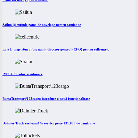
Proiectul Revoy prinde contur
Sailun își extinde gama de anvelope pentru camioane
Lars Ljungström a fost numit director general (CFO) pentru cellcentric
IVECO Strator se întoarce
BursaTransport/123cargo introduce o nouă funcționalitate
Daimler Truck recheamă în service peste 131.000 de camioane