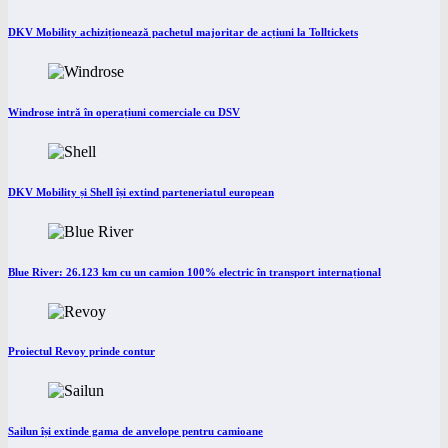
DKV Mobility achiziționează pachetul majoritar de acțiuni la Tolltickets
Windrose intră în operațiuni comerciale cu DSV
DKV Mobility și Shell își extind parteneriatul european
Blue River: 26.123 km cu un camion 100% electric în transport internațional
Proiectul Revoy prinde contur
Sailun își extinde gama de anvelope pentru camioane