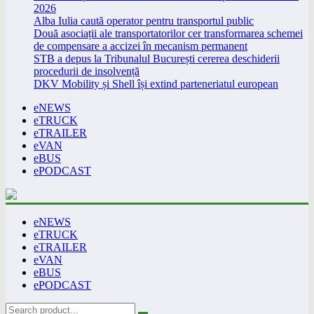
2026
Alba Iulia caută operator pentru transportul public
Două asociații ale transportatorilor cer transformarea schemei
de compensare a accizei în mecanism permanent
STB a depus la Tribunalul București cererea deschiderii
procedurii de insolvență
DKV Mobility și Shell își extind parteneriatul european
eNEWS
eTRUCK
eTRAILER
eVAN
eBUS
ePODCAST
eNEWS
eTRUCK
eTRAILER
eVAN
eBUS
ePODCAST