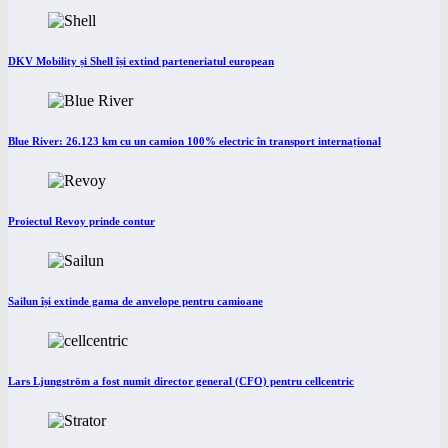
DKV Mobility și Shell își extind parteneriatul european
Blue River: 26.123 km cu un camion 100% electric în transport internațional
Proiectul Revoy prinde contur
Sailun își extinde gama de anvelope pentru camioane
Lars Ljungström a fost numit director general (CFO) pentru cellcentric