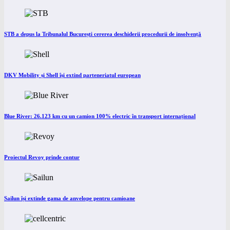
STB a depus la Tribunalul București cererea deschiderii procedurii de insolvență
DKV Mobility și Shell își extind parteneriatul european
Blue River: 26.123 km cu un camion 100% electric în transport internațional
Proiectul Revoy prinde contur
Sailun își extinde gama de anvelope pentru camioane