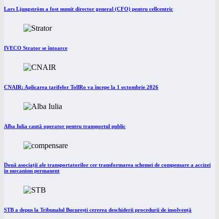
Lars Ljungström a fost numit director general (CFO) pentru cellcentric
IVECO Strator se întoarce
CNAIR: Aplicarea tarifelor TollRo va începe la 1 octombrie 2026
Alba Iulia caută operator pentru transportul public
Două asociații ale transportatorilor cer transformarea schemei de compensare a accizei
în mecanism permanent
STB a depus la Tribunalul București cererea deschiderii procedurii de insolvență