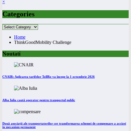
×
Categories
Categories
Home
ThinkGoodMobility Challenge
Noutati
CNAIR: Aplicarea tarifelor TollRo va începe la 1 octombrie 2026
Alba Iulia caută operator pentru transportul public
Două asociații ale transportatorilor cer transformarea schemei de compensare a accizei
în mecanism permanent