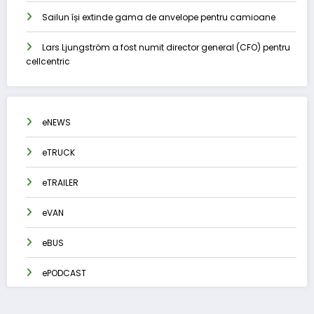
Sailun își extinde gama de anvelope pentru camioane
Lars Ljungström a fost numit director general (CFO) pentru
cellcentric
eNEWS
eTRUCK
eTRAILER
eVAN
eBUS
ePODCAST