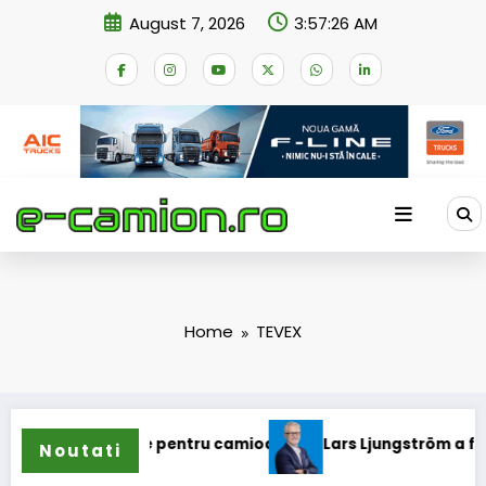
Skip
August 7, 2026
3:57:26 AM
to
content
Home
TEVEX
a de anvelope pentru camioane
Lars Ljungström a fost num
Noutati