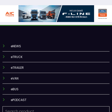
eNEWS
eTRUCK
eTRAILER
eVAN
eBUS
ePODCAST