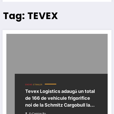
Tag: TEVEX
ENEWS
ETRAILER
Tevex Logistics adaugă un total
de 166 de vehicule frigorifice
noi de la Schmitz Cargobull la
flota sa
E-Camion.ro