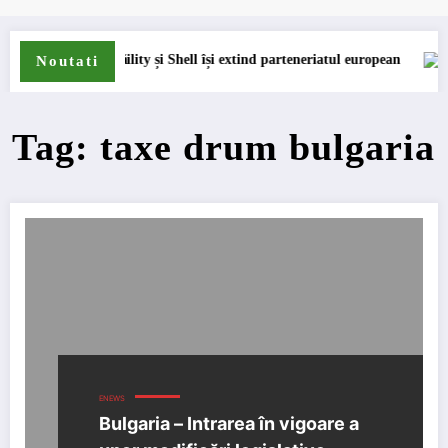
i de insolvență
DKV Mobility și Shell își extind parteneriatul european
Bl
Noutati
Tag: taxe drum bulgaria
ENEWS
Bulgaria – Intrarea în vigoare a