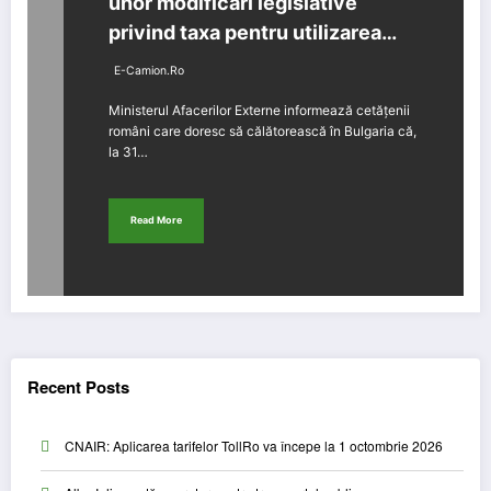
unor modificări legislative
privind taxa pentru utilizarea
infrastructurii
E-Camion.ro
Ministerul Afacerilor Externe informează cetățenii
români care doresc să călătorească în Bulgaria că,
la 31…
Read More
Recent Posts
CNAIR: Aplicarea tarifelor TollRo va începe la 1 octombrie 2026