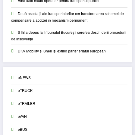
Alba Iulia caută operator pentru transportul public
Două asociații ale transportatorilor cer transformarea schemei de
compensare a accizei în mecanism permanent
STB a depus la Tribunalul București cererea deschiderii procedurii
de insolvență
DKV Mobility și Shell își extind parteneriatul european
eNEWS
eTRUCK
eTRAILER
eVAN
eBUS