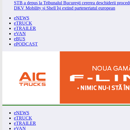
STB a depus la Tribunalul București cererea deschiderii procedu
DKV Mobility și Shell își extind parteneriatul european
eNEWS
eTRUCK
eTRAILER
eVAN
eBUS
ePODCAST
eNEWS
eTRUCK
eTRAILER
eVAN