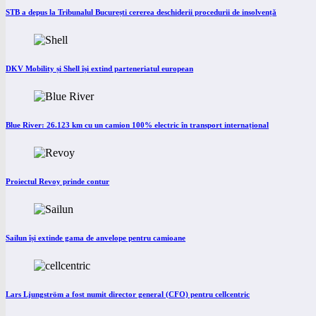
STB a depus la Tribunalul București cererea deschiderii procedurii de insolvență
DKV Mobility și Shell își extind parteneriatul european
Blue River: 26.123 km cu un camion 100% electric în transport internațional
Proiectul Revoy prinde contur
Sailun își extinde gama de anvelope pentru camioane
Lars Ljungström a fost numit director general (CFO) pentru cellcentric