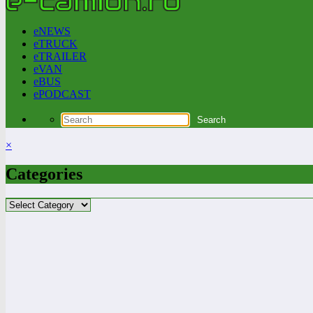
eNEWS
eTRUCK
eTRAILER
eVAN
eBUS
ePODCAST
×
Categories
Categories