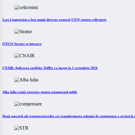
Lars Ljungström a fost numit director general (CFO) pentru cellcentric
IVECO Strator se întoarce
CNAIR: Aplicarea tarifelor TollRo va începe la 1 octombrie 2026
Alba Iulia caută operator pentru transportul public
Două asociații ale transportatorilor cer transformarea schemei de compensare a accizei î