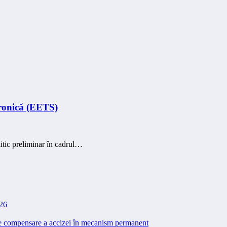
tronică (EETS)
itic preliminar în cadrul…
026
 de compensare a accizei în mecanism permanent