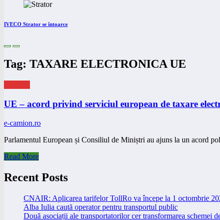
IVECO Strator se întoarce
Tag: TAXARE ELECTRONICA UE
eNEWS
UE – acord privind serviciul european de taxare elec
e-camion.ro
Parlamentul European și Consiliul de Miniștri au ajuns la un acord pol
Read More
Recent Posts
CNAIR: Aplicarea tarifelor TollRo va începe la 1 octombrie 2
Alba Iulia caută operator pentru transportul public
Două asociații ale transportatorilor cer transformarea schemei