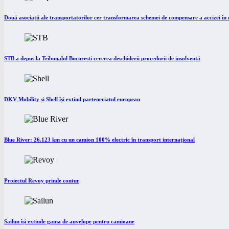
Două asociații ale transportatorilor cer transformarea schemei de compensare a accizei î
STB a depus la Tribunalul București cererea deschiderii procedurii de insolvență
DKV Mobility și Shell își extind parteneriatul european
Blue River: 26.123 km cu un camion 100% electric în transport internațional
Proiectul Revoy prinde contur
Sailun își extinde gama de anvelope pentru camioane