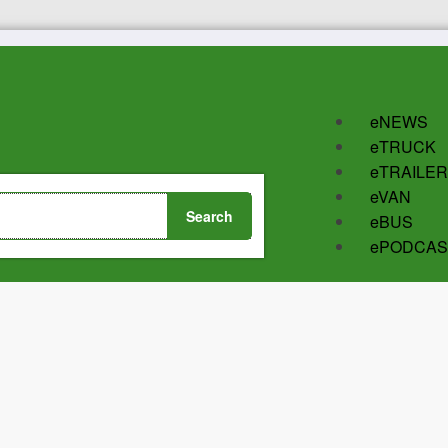
eNEWS
eTRUCK
eTRAILER
eVAN
eBUS
ePODCAS