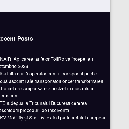
ecent Posts
NAIR: Aplicarea tarifelor TollRo va începe la 1
ctombrie 2026
lba Iulia caută operator pentru transportul public
ouă asociații ale transportatorilor cer transformarea
chemei de compensare a accizei în mecanism
ermanent
TB a depus la Tribunalul București cererea
eschiderii procedurii de insolvență
KV Mobility și Shell își extind parteneriatul european