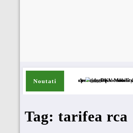
 accizei în mecanism permanent
București cererea deschiderii procedurii de insolvență
DKV Mobility și Shell își ext
Noutati
Tag: tarifea rca