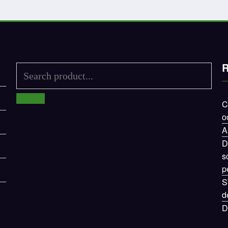
R
C
o
A
D
s
p
S
d
D