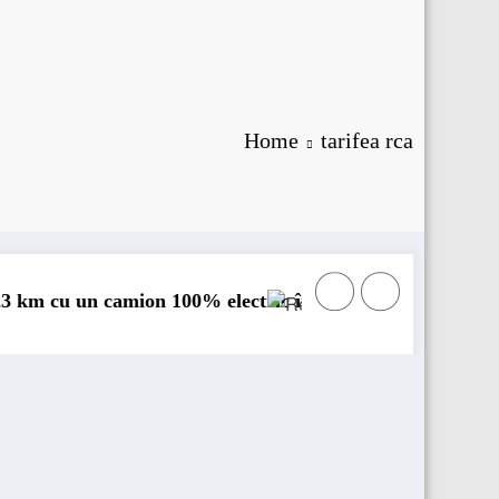
Home
tarifea rca
ion 100% electric în transport internațional
Proiectul Revoy prinde contur