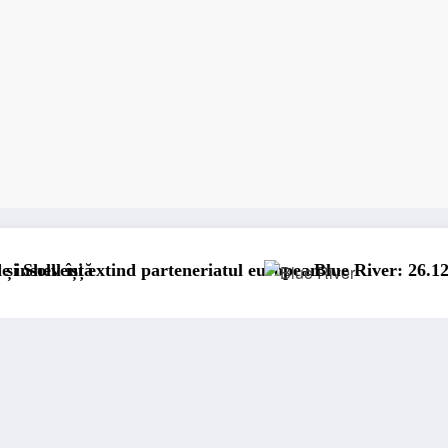
ind parteneriatul european
Blue River: 26.123 km cu un cam