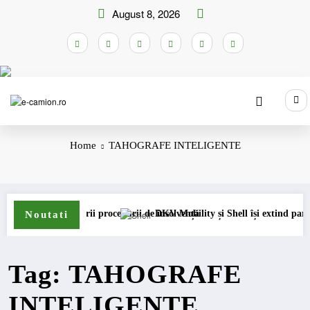
Skip
August 8, 2026
to
content
Home
TAHOGRAFE INTELIGENTE
t
ea deschiderii procedurii de insolvență
DKV Mobility și Shell își extind parteneriat
Noutati
Tag: TAHOGRAFE
INTELIGENTE