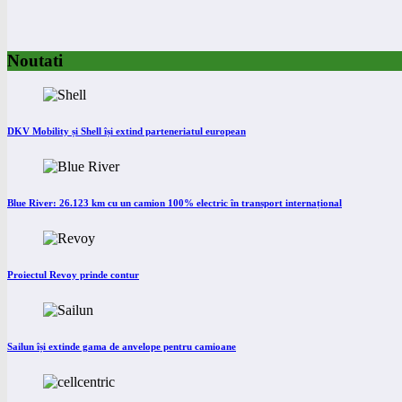
Noutati
DKV Mobility și Shell își extind parteneriatul european
Blue River: 26.123 km cu un camion 100% electric în transport internațional
Proiectul Revoy prinde contur
Sailun își extinde gama de anvelope pentru camioane