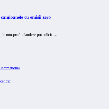
camioanele cu emisii zero
țiile non-profit olandeze pot solicita…
internațional
centric