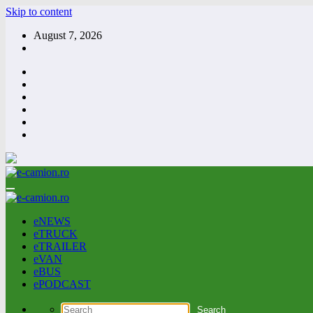
Skip to content
August 7, 2026
eNEWS
eTRUCK
eTRAILER
eVAN
eBUS
ePODCAST