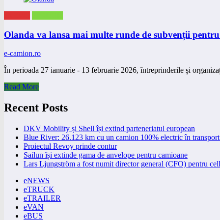
eNEWS
eTRUCK
Olanda va lansa mai multe runde de subvenții pentru 
e-camion.ro
În perioada 27 ianuarie - 13 februarie 2026, întreprinderile și organiza
Read More
Recent Posts
DKV Mobility și Shell își extind parteneriatul european
Blue River: 26.123 km cu un camion 100% electric în transport 
Proiectul Revoy prinde contur
Sailun își extinde gama de anvelope pentru camioane
Lars Ljungström a fost numit director general (CFO) pentru cell
eNEWS
eTRUCK
eTRAILER
eVAN
eBUS