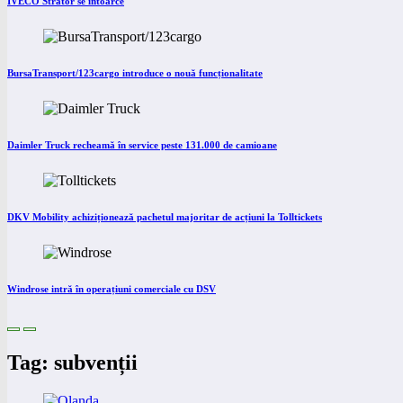
IVECO Strator se întoarce
BursaTransport/123cargo introduce o nouă funcționalitate
Daimler Truck recheamă în service peste 131.000 de camioane
DKV Mobility achiziționează pachetul majoritar de acțiuni la Tolltickets
Windrose intră în operațiuni comerciale cu DSV
Tag: subvenții