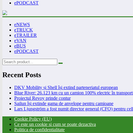
ePODCAST
eNEWS
eTRUCK
eTRAILER
eVAN
eBUS
ePODCAST
Recent Posts
DKV Mobility și Shell își extind parteneriatul european
Blue River: 26.123 km cu un camion 100% electric în transport 
Proiectul Revoy prinde contur
Sailun își extinde gama de anvelope pentru camioane
Lars Ljungström a fost numit director general (CFO) pentru cell
Cookie Policy (EU)
Ce este un cookie si cum se poate dezactiva
Politica de confidentialitate