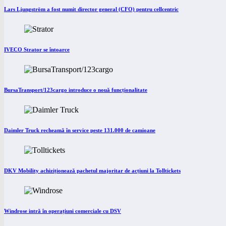
Lars Ljungström a fost numit director general (CFO) pentru cellcentric
IVECO Strator se întoarce
BursaTransport/123cargo introduce o nouă funcționalitate
Daimler Truck recheamă în service peste 131.000 de camioane
DKV Mobility achiziționează pachetul majoritar de acțiuni la Tolltickets
Windrose intră în operațiuni comerciale cu DSV