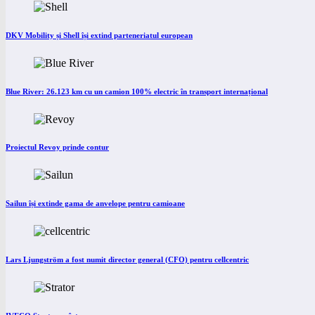
DKV Mobility și Shell își extind parteneriatul european
Blue River: 26.123 km cu un camion 100% electric în transport internațional
Proiectul Revoy prinde contur
Sailun își extinde gama de anvelope pentru camioane
Lars Ljungström a fost numit director general (CFO) pentru cellcentric