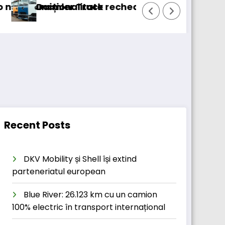
alitate
r Truck recheamă în service peste 131.000 de 
DKV Mobil
Recent Posts
DKV Mobility și Shell își extind
parteneriatul european
Blue River: 26.123 km cu un camion
100% electric în transport internațional