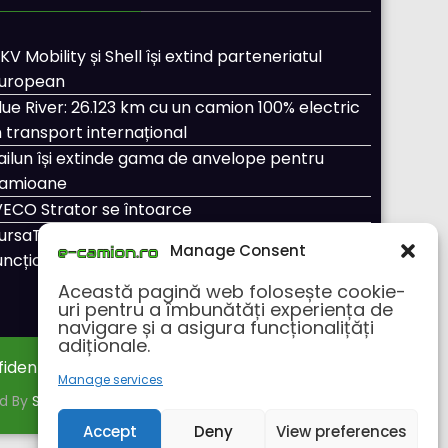
KV Mobility și Shell își extind parteneriatul
uropean
lue River: 26.123 km cu un camion 100% electric
n transport internațional
ailun își extinde gama de anvelope pentru
amioane
VECO Strator se întoarce
ursaTransport/123cargo introduce o nouă
Manage Consent
uncționalitate
Această pagină web folosește cookie-
uri pentru a îmbunătăți experiența de
navigare și a asigura funcționalițăți
adiționale.
fidentialitate
Despre noi
Manage services
ed By
SpiceThemes
Accept
Deny
View preferences