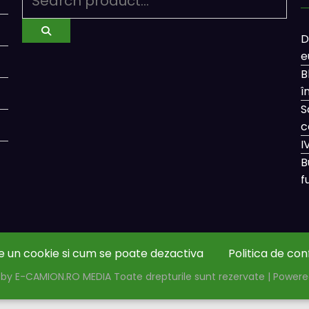
D
e
B
î
S
c
I
B
f
e un cookie si cum se poate dezactiva
Politica de con
by E-CAMION.RO MEDIA Toate drepturile sunt rezervate | Power