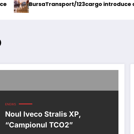
aTransport/123cargo introduce o nouă funcțion
Daimle
p
ENEWS
Noul Iveco Stralis XP,
“Campionul TCO2”