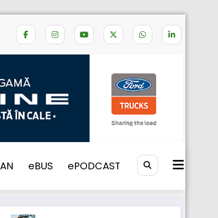
Home
stralis xp
VAN
eBUS
ePODCAST