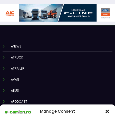
eNEWS
eTRUCK
eTRAILER
eVAN
eBUS
ePODCAST
Manage Consent