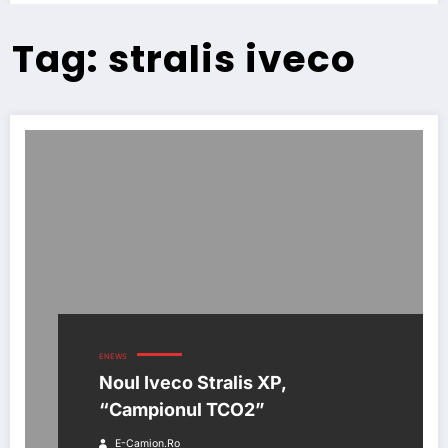
Tag: stralis iveco
ENEWS
Noul Iveco Stralis XP,
“Campionul TCO2”
E-Camion.ro