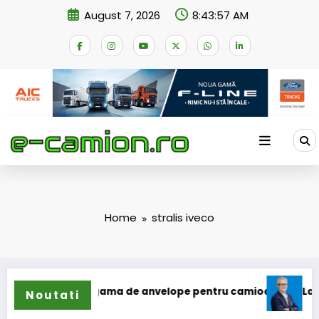
Skip
August 7, 2026
8:43:57 AM
to
content
Home
stralis iveco
n își extinde gama de anvelope pentru camioane
Lars Ljun
Noutati