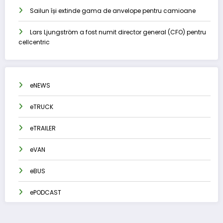
Sailun își extinde gama de anvelope pentru camioane
Lars Ljungström a fost numit director general (CFO) pentru
cellcentric
eNEWS
eTRUCK
eTRAILER
eVAN
eBUS
ePODCAST