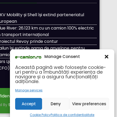
KV Mobility și Shell își extind parteneriatul
uropean
lue River: 26.123 km cu un camion 100% electric
n transport internațional
roiectul Revoy prinde contur
ailun își extinde gama de anvelope pentru
amioane
Manage Consent
ars Ljungström a fost numit director general
Această pagină web folosește cookie-
CFO) pentru cellcentric
uri pentru a îmbunătăți experiența de
navigare și a asigura funcționalițăți
adiționale.
Manage services
fidentialitate
Despre noi
Accept
Deny
View preferences
ed By
SpiceThemes
Cookie Policy
Politica de confidentialitate