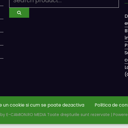
D
e
B
î
P
S
c
L
(
e un cookie si cum se poate dezactiva
Politica de con
by E-CAMION.RO MEDIA Toate drepturile sunt rezervate | Power