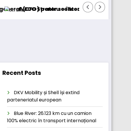
 pentru cellcentric
Strator se întoarce
BursaTransport/123c
Recent Posts
DKV Mobility și Shell își extind
parteneriatul european
Blue River: 26.123 km cu un camion
100% electric în transport internațional