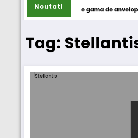
Noutati
ailun își extinde gama de anvelope pentru ca
Lars
Tag: Stellanti