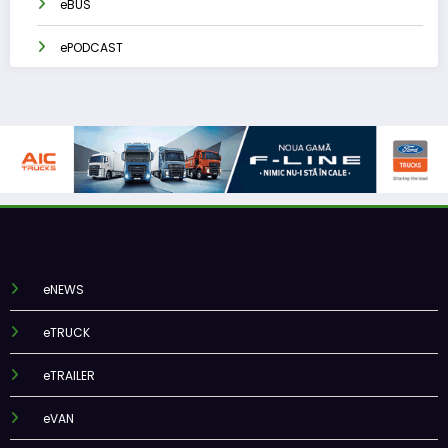
eBUS
ePODCAST
eNEWS
eTRUCK
eTRAILER
eVAN