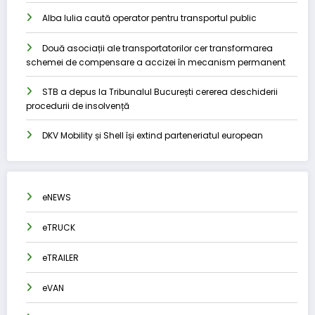
Alba Iulia caută operator pentru transportul public
Două asociații ale transportatorilor cer transformarea
schemei de compensare a accizei în mecanism permanent
STB a depus la Tribunalul București cererea deschiderii
procedurii de insolvență
DKV Mobility și Shell își extind parteneriatul european
eNEWS
eTRUCK
eTRAILER
eVAN