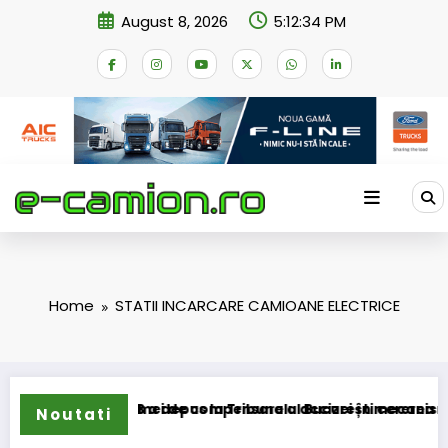
Skip
August 8, 2026
5:12:34 PM
to
content
Home
STATII INCARCARE CAMIOANE ELECTRICE
sformarea schemei de compensare a accizei în mecanism per
STB a depus la Tribunalul București cererea deschide
Noutati