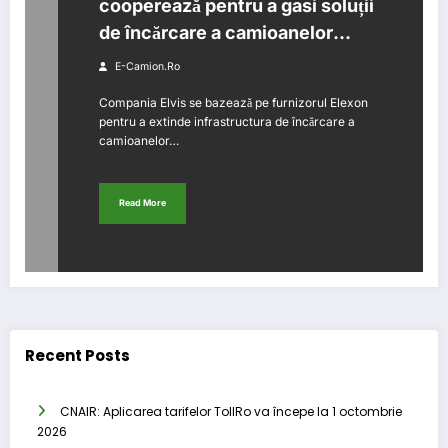
cooperează pentru a gasi soluții
de încărcare a camioanelor
electrice
E-Camion.ro
Compania Elvis se bazează pe furnizorul Elexon
pentru a extinde infrastructura de încărcare a
camioanelor…
Read More
Recent Posts
CNAIR: Aplicarea tarifelor TollRo va începe la 1 octombrie
2026