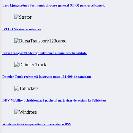
Lars Ljungström a fost numit director general (CFO) pentru cellcentric
IVECO Strator se întoarce
BursaTransport/123cargo introduce o nouă funcționalitate
Daimler Truck recheamă în service peste 131.000 de camioane
DKV Mobility achiziționează pachetul majoritar de acțiuni la Tolltickets
Windrose intră în operațiuni comerciale cu DSV