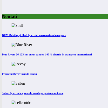
Noutati
DKV Mobility și Shell își extind parteneriatul european
Blue River: 26.123 km cu un camion 100% electric în transport internațional
Proiectul Revoy prinde contur
Sailun își extinde gama de anvelope pentru camioane