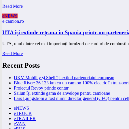
Read More
eNEWS
e-camion.ro
UTA își extinde rețeaua în Spania printr-un parteneri
UTA, unul dintre cei mai importanți furnizori de carduri de combustibi
Read More
Recent Posts
DKV Mobility și Shell își extind parteneriatul european
Blue River: 26.123 km cu un camion 100% electric în transport 
Proiectul Revoy prinde contur
Sailun își extinde gama de anvelope pentru camioane
Lars Ljungström a fost numit director general (CFO) pentru cell
eNEWS
eTRUCK
eTRAILER
eVAN
eBUS