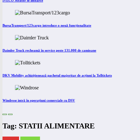
IVECO Strator se întoarce
BursaTransport/123cargo introduce o nouă funcționalitate
Daimler Truck recheamă în service peste 131.000 de camioane
DKV Mobility achiziționează pachetul majoritar de acțiuni la Tolltickets
Windrose intră în operațiuni comerciale cu DSV
Tag: STATII ALIMENTARE
eNEWS
eTRUCK