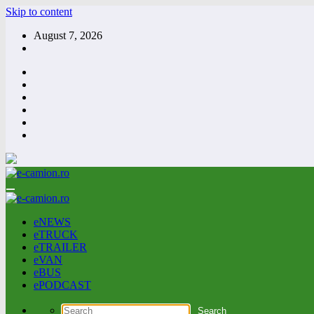
Skip to content
August 7, 2026
eNEWS
eTRUCK
eTRAILER
eVAN
eBUS
ePODCAST