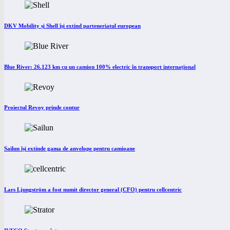
DKV Mobility și Shell își extind parteneriatul european
Blue River: 26.123 km cu un camion 100% electric în transport internațional
Proiectul Revoy prinde contur
Sailun își extinde gama de anvelope pentru camioane
Lars Ljungström a fost numit director general (CFO) pentru cellcentric