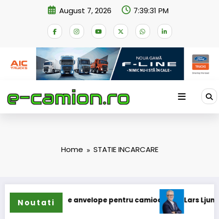
Skip
August 7, 2026
7:39:32 PM
to
content
Home
STATIE INCARCARE
tinde gama de anvelope pentru camioane
Lars Ljungström a
Noutati