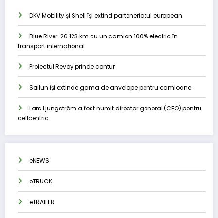
DKV Mobility și Shell își extind parteneriatul european
Blue River: 26.123 km cu un camion 100% electric în
transport internațional
Proiectul Revoy prinde contur
Sailun își extinde gama de anvelope pentru camioane
Lars Ljungström a fost numit director general (CFO) pentru
cellcentric
eNEWS
eTRUCK
eTRAILER