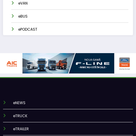
eVAN
eBUS
ePODCAST
eNEWS
eTRUCK
eTRAILER