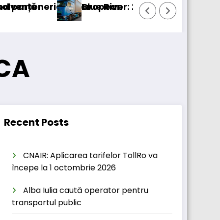
tul european
Blue River: 26.123 km cu un camion 100% elect
ICA
Recent Posts
CNAIR: Aplicarea tarifelor TollRo va
începe la 1 octombrie 2026
Alba Iulia caută operator pentru
transportul public