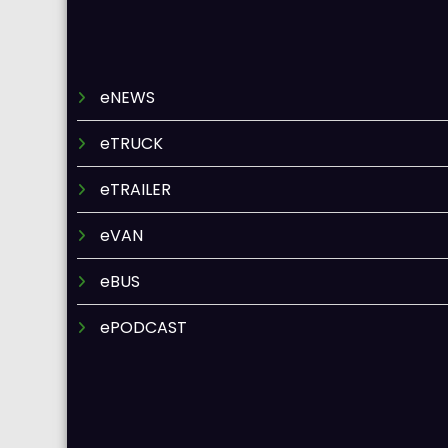
eNEWS
eTRUCK
eTRAILER
eVAN
eBUS
ePODCAST