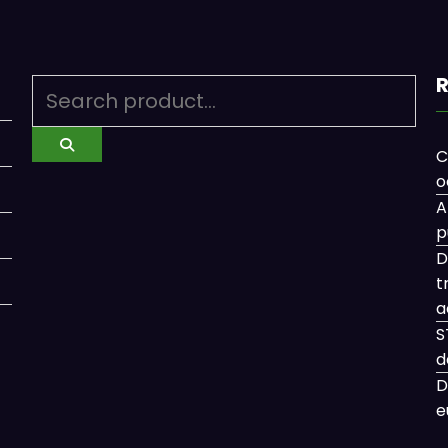
R
C
o
A
p
D
t
a
S
d
D
e