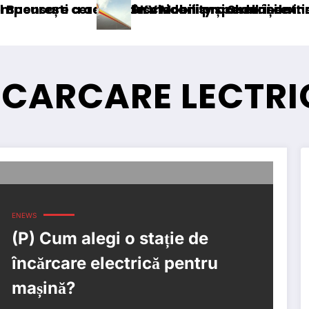
accizei în mecanism permanent
erea deschiderii procedurii de insolvență
DKV Mobility și Shell își extind parteneria
INCARCARE LECTR
ENEWS
(P) Cum alegi o stație de
încărcare electrică pentru
mașină?