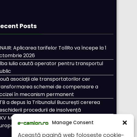
ecent Posts
NAIR: Aplicarea tarifelor TollRo va începe la 1
ctombrie 2026
lba Iulia caută operator pentru transportul
ublic
ouă asociații ale transportatorilor cer
ransformarea schemei de compensare a
ccizei în mecanism permanent
TB a depus la Tribunalul București cererea
eschiderii procedurii de insolvență
KV Mobility și Shell își extind parteneriatul
Manage Consent
uropean
Această pagină web folosește cookie-