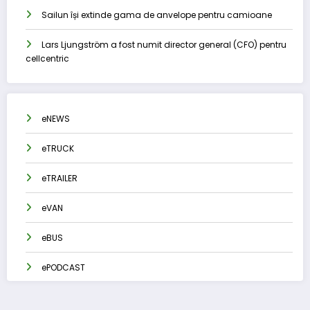
Sailun își extinde gama de anvelope pentru camioane
Lars Ljungström a fost numit director general (CFO) pentru
cellcentric
eNEWS
eTRUCK
eTRAILER
eVAN
eBUS
ePODCAST