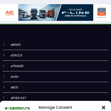
eNEWS
eTRUCK
eTRAILER
eVAN
eBUS
ePODCAST
Manage Consent