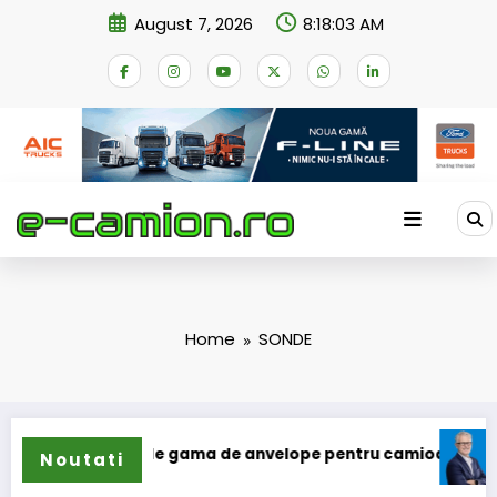
Skip
August 7, 2026
8:18:03 AM
to
content
Home
SONDE
lun își extinde gama de anvelope pentru camioane
Lars L
Noutati