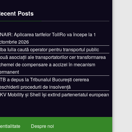
ecent Posts
NAIR: Aplicarea tarifelor TollRo va începe la 1
ctombrie 2026
lba Iulia caută operator pentru transportul public
ouă asociații ale transportatorilor cer transformarea
chemei de compensare a accizei în mecanism
ermanent
TB a depus la Tribunalul București cererea
eschiderii procedurii de insolvență
KV Mobility și Shell își extind parteneriatul european
entialitate
Despre noi