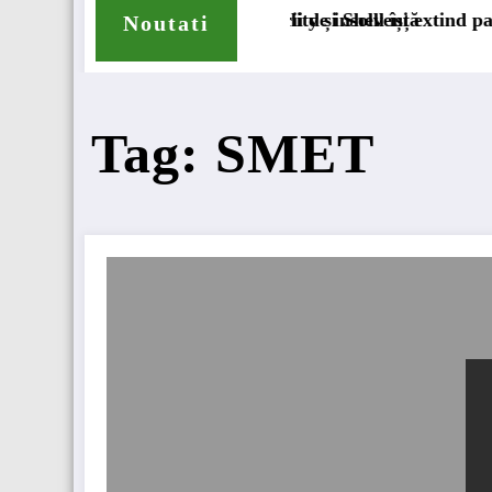
permanent
chiderii procedurii de insolvență
DKV Mobility și Shell își extind parteneriatul eur
Noutati
Tag: SMET