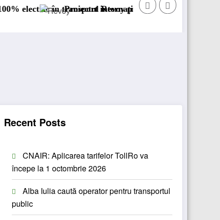
transport internațional
Proiectul Revoy prinde contur
Sailun își extin
Recent Posts
CNAIR: Aplicarea tarifelor TollRo va
începe la 1 octombrie 2026
Alba Iulia caută operator pentru transportul
public