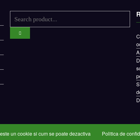
R
C
o
A
D
s
p
S
d
D
este un cookie si cum se poate dezactiva
Politica de confid