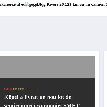
opean
Blue River: 26.123 km cu un camion 100% electric în 
ENEWS
ETRAILER
Kögel a livrat un nou lot de
semiremorci companiei SMET