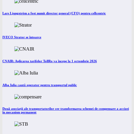
Lars Ljungström a fost numit director general (CFO) pentru cellcentric
IVECO Strator se întoarce
CNAIR: Aplicarea tarifelor TollRo va începe la 1 octombrie 2026
Alba Iulia caută operator pentru transportul public
Două asociații ale transportatorilor cer transformarea schemei de compensare a accizei
în mecanism permanent