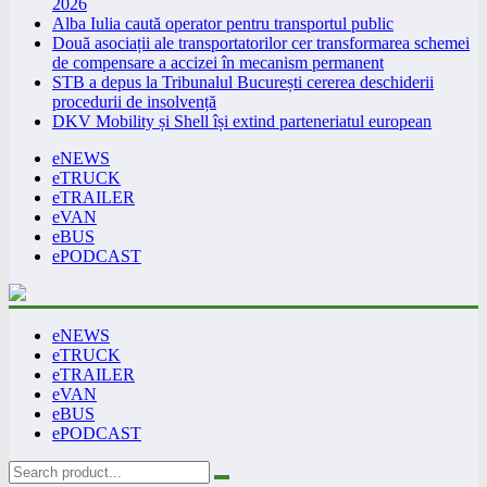
2026
Alba Iulia caută operator pentru transportul public
Două asociații ale transportatorilor cer transformarea schemei
de compensare a accizei în mecanism permanent
STB a depus la Tribunalul București cererea deschiderii
procedurii de insolvență
DKV Mobility și Shell își extind parteneriatul european
eNEWS
eTRUCK
eTRAILER
eVAN
eBUS
ePODCAST
eNEWS
eTRUCK
eTRAILER
eVAN
eBUS
ePODCAST