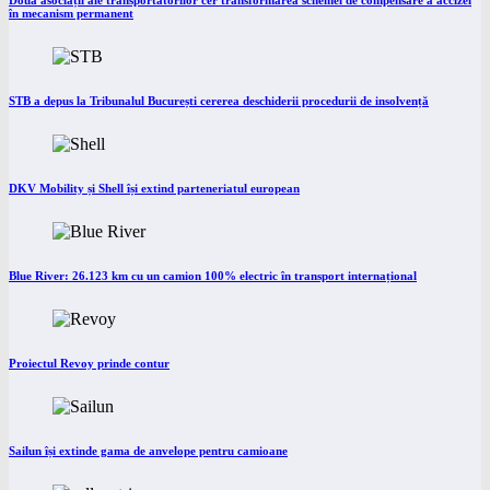
Două asociații ale transportatorilor cer transformarea schemei de compensare a accizei
în mecanism permanent
STB a depus la Tribunalul București cererea deschiderii procedurii de insolvență
DKV Mobility și Shell își extind parteneriatul european
Blue River: 26.123 km cu un camion 100% electric în transport internațional
Proiectul Revoy prinde contur
Sailun își extinde gama de anvelope pentru camioane