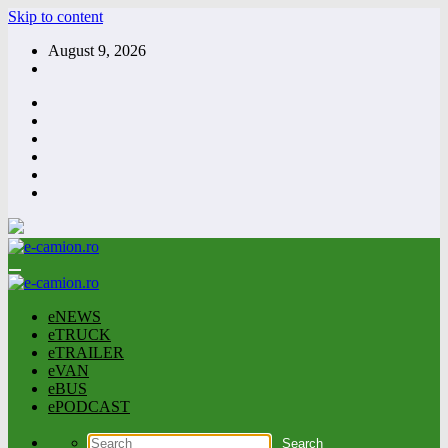
Skip to content
August 9, 2026
eNEWS
eTRUCK
eTRAILER
eVAN
eBUS
ePODCAST