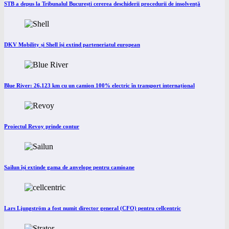
STB a depus la Tribunalul București cererea deschiderii procedurii de insolvență
DKV Mobility și Shell își extind parteneriatul european
Blue River: 26.123 km cu un camion 100% electric în transport internațional
Proiectul Revoy prinde contur
Sailun își extinde gama de anvelope pentru camioane
Lars Ljungström a fost numit director general (CFO) pentru cellcentric