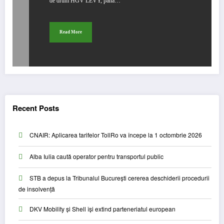
de drum HGV LEVY, pana…
Read More
Recent Posts
CNAIR: Aplicarea tarifelor TollRo va începe la 1 octombrie 2026
Alba Iulia caută operator pentru transportul public
STB a depus la Tribunalul București cererea deschiderii procedurii
de insolvență
DKV Mobility și Shell își extind parteneriatul european