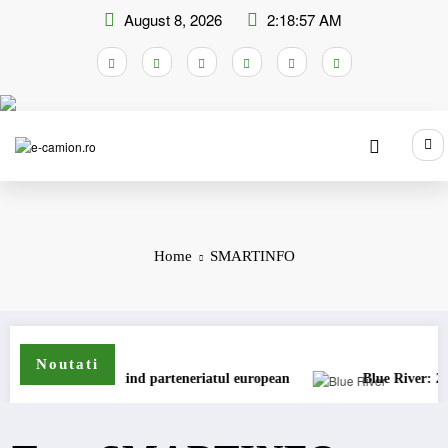
Skip
August 8, 2026
2:18:57 AM
to
content
Home
SMARTINFO
Noutati
i Shell își extind parteneriatul european
Blue River: 26.123 k