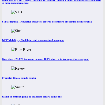
Două asociații ale transportatorilor cer transformarea schemei de compensare a accizei
în mecanism permanent
STB a depus la Tribunalul București cererea deschiderii procedurii de insolvență
DKV Mobility și Shell își extind parteneriatul european
Blue River: 26.123 km cu un camion 100% electric în transport internațional
Proiectul Revoy prinde contur
Sailun își extinde gama de anvelope pentru camioane