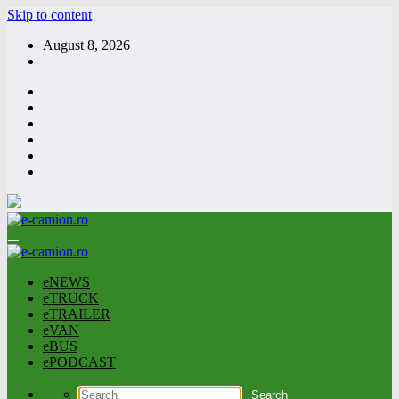
Skip to content
August 8, 2026
eNEWS
eTRUCK
eTRAILER
eVAN
eBUS
ePODCAST