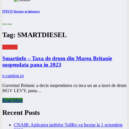
IVECO Strator se întoarce
Tag: SMARTDIESEL
eNEWS
Smartinfo – Taxa de drum din Marea Britanie
suspendata pana in 2023
e-camion.ro
Guvernul Britanic a decis suspendarea cu inca un an a taxei de drum
HGV LEVY, pana…
Read More
Recent Posts
CNAIR: Aplicarea tarifelor TollRo va începe la 1 octombrie