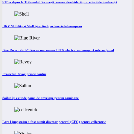
STB a depus la Tribunalul București cererea deschiderii procedurii de insolvență
DKV Mobility și Shell își extind parteneriatul european
Blue River: 26.123 km cu un camion 100% electric în transport internațional
Proiectul Revoy prinde contur
Sailun își extinde gama de anvelope pentru camioane
Lars Ljungström a fost numit director general (CFO) pentru cellcentric