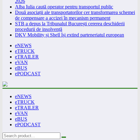
2026
Alba Iulia caută operator pentru transportul public
Două asociații ale transportatorilor cer transformarea schemei
de compensare a accizei în mecanism permanent
STB a depus la Tribunalul București cererea deschiderii
procedurii de insolvență
DKV Mobility și Shell își extind parteneriatul european
eNEWS
eTRUCK
eTRAILER
eVAN
eBUS
ePODCAST
eNEWS
eTRUCK
eTRAILER
eVAN
eBUS
ePODCAST