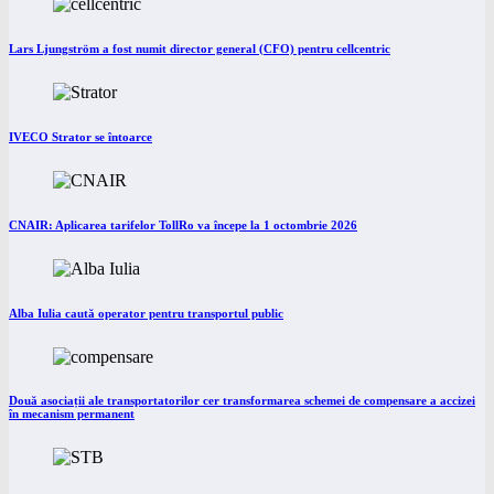
Lars Ljungström a fost numit director general (CFO) pentru cellcentric
IVECO Strator se întoarce
CNAIR: Aplicarea tarifelor TollRo va începe la 1 octombrie 2026
Alba Iulia caută operator pentru transportul public
Două asociații ale transportatorilor cer transformarea schemei de compensare a accizei
în mecanism permanent