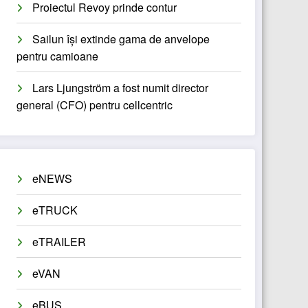
Proiectul Revoy prinde contur
Sailun își extinde gama de anvelope
pentru camioane
Lars Ljungström a fost numit director
general (CFO) pentru cellcentric
eNEWS
eTRUCK
eTRAILER
eVAN
eBUS