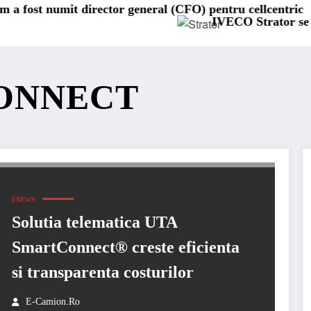
t director general (CFO) pentru cellcentric
IVECO Strator se întoarce
CONNECT
ENEWS
Solutia telematica UTA
SmartConnect® creste eficienta
si transparenta costurilor
E-Camion.ro