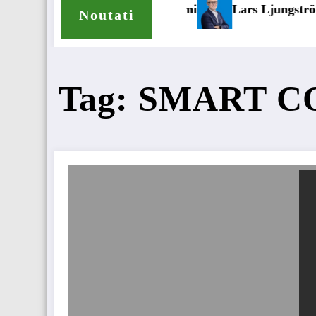
 de anvelope pentru camioane
Lars Ljungström a fost numi
Noutati
Tag: SMART 