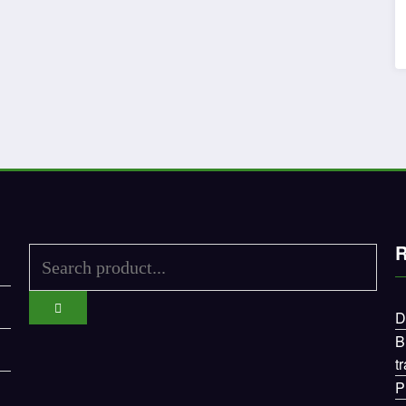
R
D
B
t
P