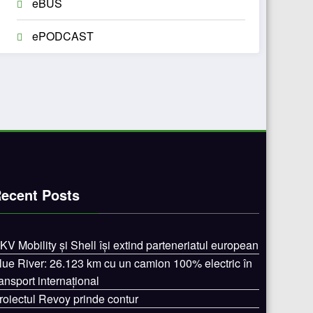
eBUS
ePODCAST
ecent Posts
KV Mobility și Shell își extind parteneriatul european
lue River: 26.123 km cu un camion 100% electric în
ransport internațional
roiectul Revoy prinde contur