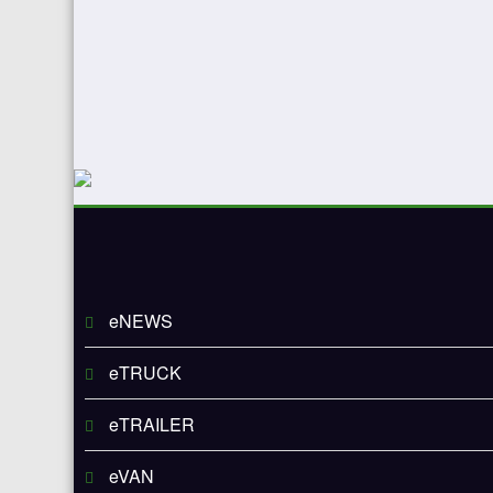
eNEWS
eTRUCK
eTRAILER
eVAN