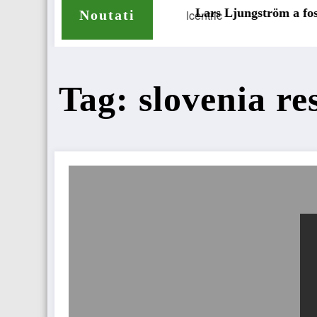
lope pentru camioane
Lars Ljungström a fost numit direc
Noutati
Tag: slovenia re