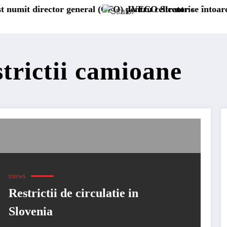
tor general (CFO) pentru cellcentric
IVECO Strator se întoarce
Bu
strictii camioane
ENEWS
Restrictii de circulatie in
Slovenia