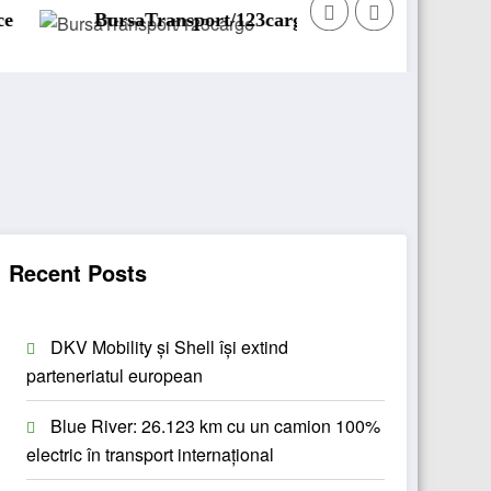
rsaTransport/123cargo introduce o nouă funcționalitate
Daiml
Recent Posts
DKV Mobility și Shell își extind
parteneriatul european
Blue River: 26.123 km cu un camion 100%
electric în transport internațional