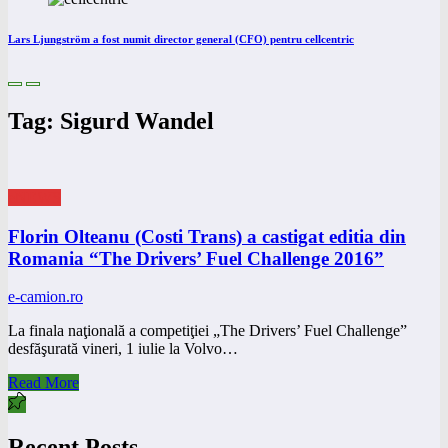
Lars Ljungström a fost numit director general (CFO) pentru cellcentric
Tag: Sigurd Wandel
eNEWS
Florin Olteanu (Costi Trans) a castigat editia din
Romania “The Drivers’ Fuel Challenge 2016”
e-camion.ro
La finala naţională a competiţiei „The Drivers’ Fuel Challenge”
desfăşurată vineri, 1 iulie la Volvo…
Read More
Recent Posts