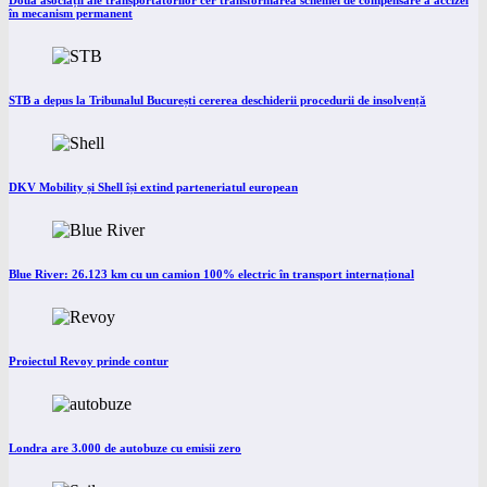
Două asociații ale transportatorilor cer transformarea schemei de compensare a accizei
în mecanism permanent
STB a depus la Tribunalul București cererea deschiderii procedurii de insolvență
DKV Mobility și Shell își extind parteneriatul european
Blue River: 26.123 km cu un camion 100% electric în transport internațional
Proiectul Revoy prinde contur
Londra are 3.000 de autobuze cu emisii zero