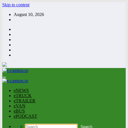
Skip to content
August 10, 2026
eNEWS
eTRUCK
eTRAILER
eVAN
eBUS
ePODCAST