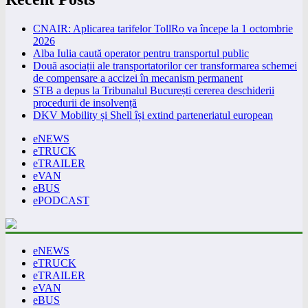
CNAIR: Aplicarea tarifelor TollRo va începe la 1 octombrie
2026
Alba Iulia caută operator pentru transportul public
Două asociații ale transportatorilor cer transformarea schemei
de compensare a accizei în mecanism permanent
STB a depus la Tribunalul București cererea deschiderii
procedurii de insolvență
DKV Mobility și Shell își extind parteneriatul european
eNEWS
eTRUCK
eTRAILER
eVAN
eBUS
ePODCAST
eNEWS
eTRUCK
eTRAILER
eVAN
eBUS