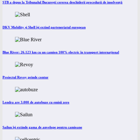
STB a depus la Tribunalul București cererea deschiderii procedurii de insolvență
DKV Mobility și Shell își extind parteneriatul european
Blue River: 26.123 km cu un camion 100% electric în transport internațional
Proiectul Revoy prinde contur
Londra are 3.000 de autobuze cu emisii zero
Sailun își extinde gama de anvelope pentru camioane