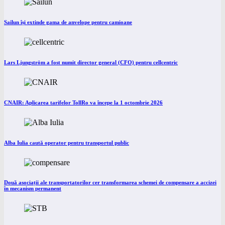
Sailun își extinde gama de anvelope pentru camioane
Lars Ljungström a fost numit director general (CFO) pentru cellcentric
CNAIR: Aplicarea tarifelor TollRo va începe la 1 octombrie 2026
Alba Iulia caută operator pentru transportul public
Două asociații ale transportatorilor cer transformarea schemei de compensare a accizei
în mecanism permanent