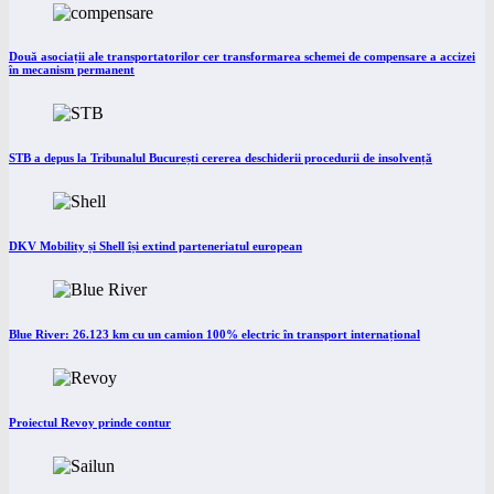
Două asociații ale transportatorilor cer transformarea schemei de compensare a accizei
în mecanism permanent
STB a depus la Tribunalul București cererea deschiderii procedurii de insolvență
DKV Mobility și Shell își extind parteneriatul european
Blue River: 26.123 km cu un camion 100% electric în transport internațional
Proiectul Revoy prinde contur