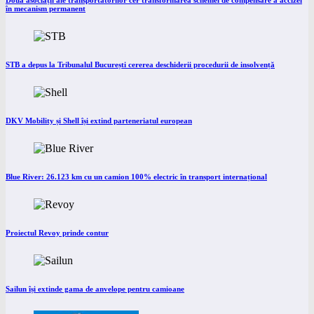
Două asociații ale transportatorilor cer transformarea schemei de compensare a accizei
în mecanism permanent
STB a depus la Tribunalul București cererea deschiderii procedurii de insolvență
DKV Mobility și Shell își extind parteneriatul european
Blue River: 26.123 km cu un camion 100% electric în transport internațional
Proiectul Revoy prinde contur
Sailun își extinde gama de anvelope pentru camioane