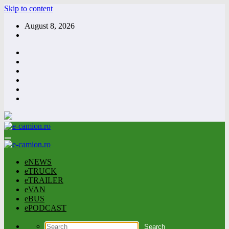
Skip to content
August 8, 2026
eNEWS
eTRUCK
eTRAILER
eVAN
eBUS
ePODCAST