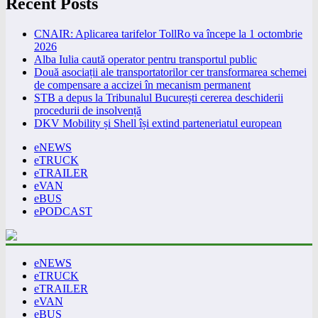
Recent Posts
CNAIR: Aplicarea tarifelor TollRo va începe la 1 octombrie
2026
Alba Iulia caută operator pentru transportul public
Două asociații ale transportatorilor cer transformarea schemei
de compensare a accizei în mecanism permanent
STB a depus la Tribunalul București cererea deschiderii
procedurii de insolvență
DKV Mobility și Shell își extind parteneriatul european
eNEWS
eTRUCK
eTRAILER
eVAN
eBUS
ePODCAST
eNEWS
eTRUCK
eTRAILER
eVAN
eBUS