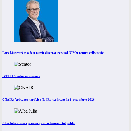
Lars Ljungström a fost numit director general (CFO) pentru cellcentric
IVECO Strator se întoarce
CNAIR: Aplicarea tarifelor TollRo va începe la 1 octombrie 2026
Alba Iulia caută operator pentru transportul public