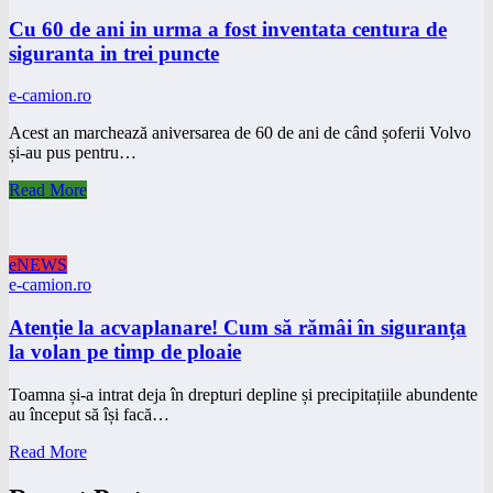
Cu 60 de ani in urma a fost inventata centura de
siguranta in trei puncte
e-camion.ro
Acest an marchează aniversarea de 60 de ani de când șoferii Volvo
și-au pus pentru…
Read More
eNEWS
e-camion.ro
Atenție la acvaplanare! Cum să rămâi în siguranța
la volan pe timp de ploaie
Toamna și-a intrat deja în drepturi depline și precipitațiile abundente
au început să își facă…
Read More