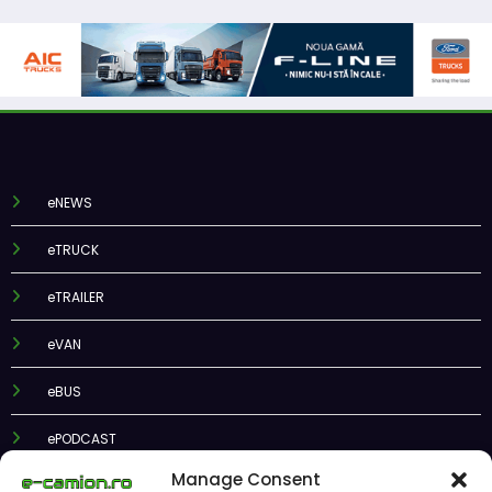
eNEWS
eTRUCK
eTRAILER
eVAN
eBUS
ePODCAST
Manage Consent