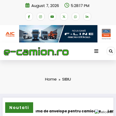
Skip
August 7, 2026
5:28:17 PM
to
content
Home
SIBIU
Noutati
își extinde gama de anvelope pentru camioane
Lars Ljung