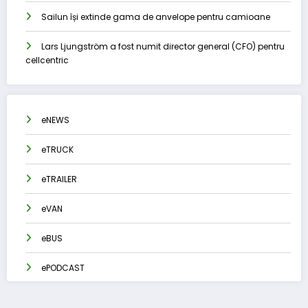
Sailun își extinde gama de anvelope pentru camioane
Lars Ljungström a fost numit director general (CFO) pentru
cellcentric
eNEWS
eTRUCK
eTRAILER
eVAN
eBUS
ePODCAST