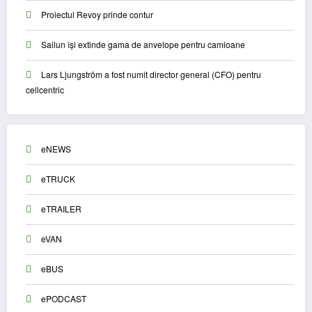
Proiectul Revoy prinde contur
Sailun își extinde gama de anvelope pentru camioane
Lars Ljungström a fost numit director general (CFO) pentru
cellcentric
eNEWS
eTRUCK
eTRAILER
eVAN
eBUS
ePODCAST