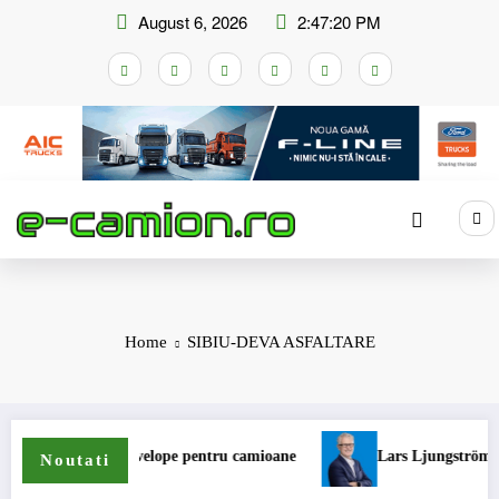
Skip
August 6, 2026
2:47:21 PM
to
content
Home
SIBIU-DEVA ASFALTARE
de gama de anvelope pentru camioane
Lars Ljungström a fost nu
Noutati