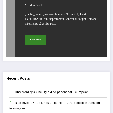
E-Camion.ro
[useful_banner_manager banners=9 count=1] Centrul
INFOTRAFIC din Inspectoratul General al Poliţiei Române
informează că astăzi, pe…
Read More
Recent Posts
DKV Mobility și Shell își extind parteneriatul european
Blue River: 26.123 km cu un camion 100% electric în transport
internațional