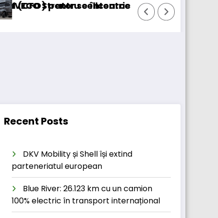
u cellcentric
 se întoarce
BursaTransport/123cargo in
Recent Posts
DKV Mobility și Shell își extind
parteneriatul european
Blue River: 26.123 km cu un camion
100% electric în transport internațional