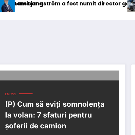
ström a fost numit director general (CFO) pentr
IVECO Strator
ENEWS
(P) Cum să eviți somnolența
la volan: 7 sfaturi pentru
șoferii de camion