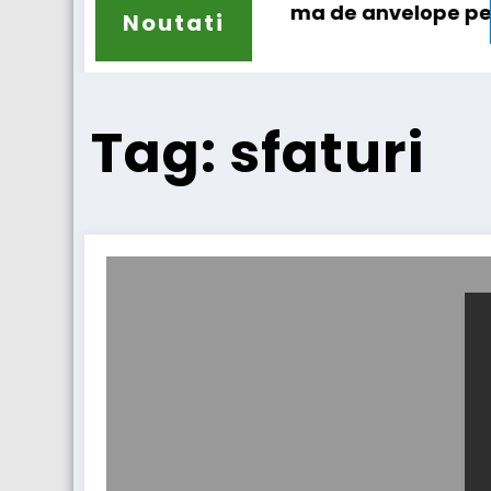
își extinde gama de anvelope pentru camioane
Lars Ljung
Noutati
Tag: sfaturi