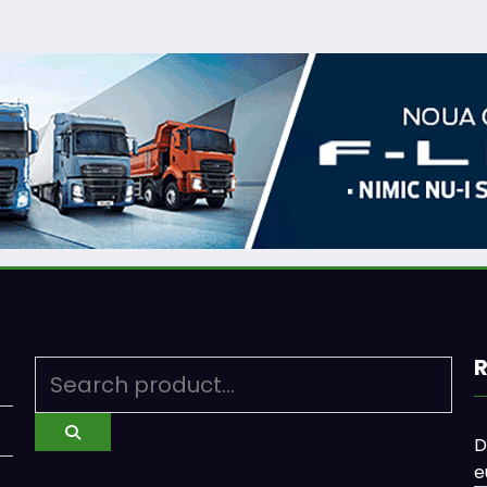
R
D
e