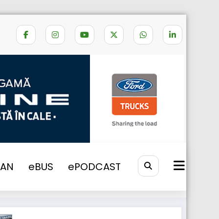
Home
sfaturi
VAN
eBUS
ePODCAST