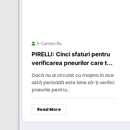
E-Camion.ro
PIRELLI: Cinci sfaturi pentru
verificarea pneurilor care te
ajută să te deplasezi în
Dacă nu ai circulat cu mașina în ace
siguranță cu mașina
astă perioadă este bine să-ți verifici
pneurile pentru…
Read More