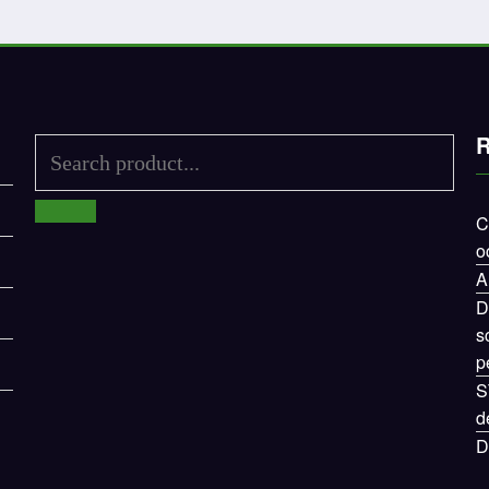
R
C
o
A
D
s
p
S
d
D