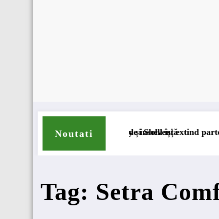
rmanent
iderii procedurii de insolvență
DKV Mobility și Shell își extind parteneriatul europ
Noutati
Tag: Setra Comf