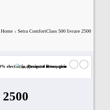
Home
Setra ComfortClass 500 livrare 2500
ansport internațional
roiectul Revoy prinde contur
Sailun își extinde
 2500