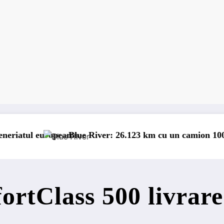
ean
Blue River: 26.123 km cu un camion 100% electric în tr
P
ortClass 500 livrare