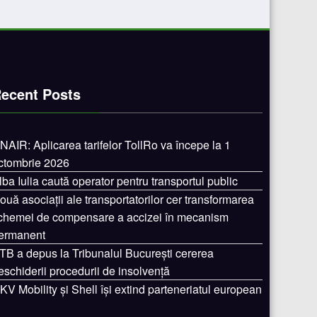
ecent Posts
NAIR: Aplicarea tarifelor TollRo va începe la 1
ctombrie 2026
lba Iulia caută operator pentru transportul public
ouă asociații ale transportatorilor cer transformarea
chemei de compensare a accizei în mecanism
ermanent
TB a depus la Tribunalul București cererea
eschiderii procedurii de insolvență
KV Mobility și Shell își extind parteneriatul european