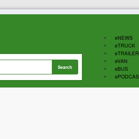
eNEWS
eTRUCK
eTRAILER
eVAN
eBUS
ePODCAS