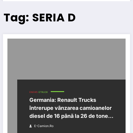
Tag: SERIA D
ENEWS
ETRUCK
Germania: Renault Trucks
întrerupe vânzarea camioanelor
diesel de 16 până la 26 de tone
din seriile D și D Wide pe piața
E-Camion.ro
germană