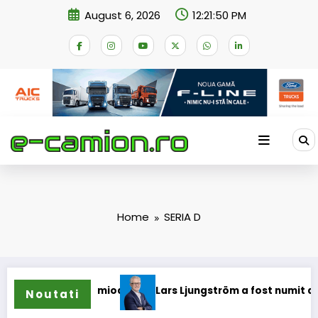
Skip
August 6, 2026
12:21:50 PM
to
content
Home
SERIA D
ope pentru camioane
Lars Ljungström a fost numit director
Noutati