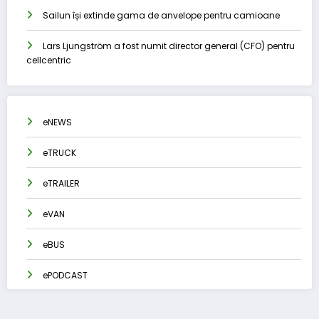
Sailun își extinde gama de anvelope pentru camioane
Lars Ljungström a fost numit director general (CFO) pentru
cellcentric
eNEWS
eTRUCK
eTRAILER
eVAN
eBUS
ePODCAST