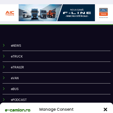
eNEWS
eTRUCK
eTRAILER
eVAN
eBUS
ePODCAST
Manage Consent