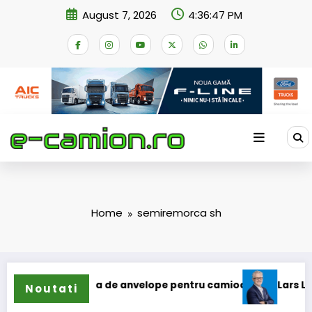
Skip
August 7, 2026
4:36:47 PM
to
content
Home
semiremorca sh
i extinde gama de anvelope pentru camioane
Lars Ljungstr
Noutati