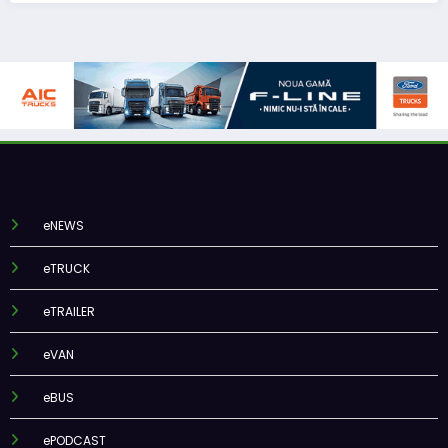
eNEWS
eTRUCK
eTRAILER
eVAN
eBUS
ePODCAST