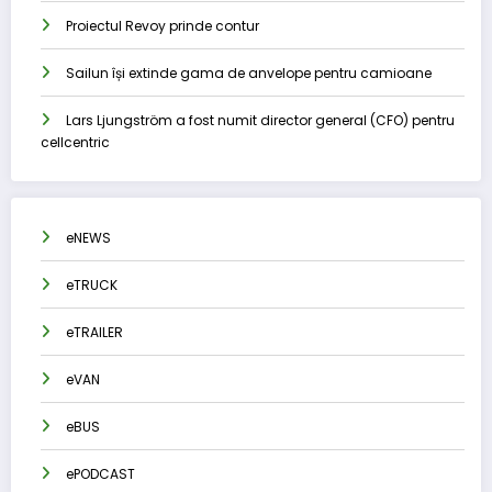
Proiectul Revoy prinde contur
Sailun își extinde gama de anvelope pentru camioane
Lars Ljungström a fost numit director general (CFO) pentru
cellcentric
eNEWS
eTRUCK
eTRAILER
eVAN
eBUS
ePODCAST