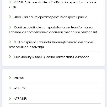
CNAIR: Aplicarea tarifelor TollRo va începe la 1 octombrie
2026
Alba Iulia caută operator pentru transportul public
Două asociații ale transportatorilor cer transformarea
schemei de compensare a accizei în mecanism permanent
STB a depus la Tribunalul București cererea deschiderii
procedurii de insolvență
DKV Mobility și Shell își extind parteneriatul european
eNEWS
eTRUCK
eTRAILER