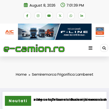
Skip
August 8, 2026
7:01:40 PM
to
content
Home
Semiremorca Frigorifica Lamberet
rmarea schemei de compensare a accizei în mecanism perman
STB a depus la Tribunalul București cererea deschiderii
Noutati