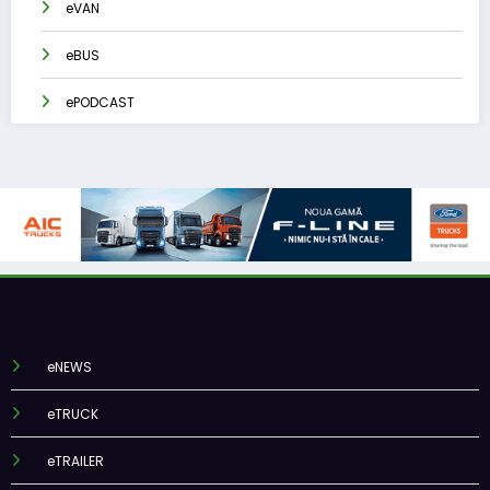
eVAN
eBUS
ePODCAST
eNEWS
eTRUCK
eTRAILER