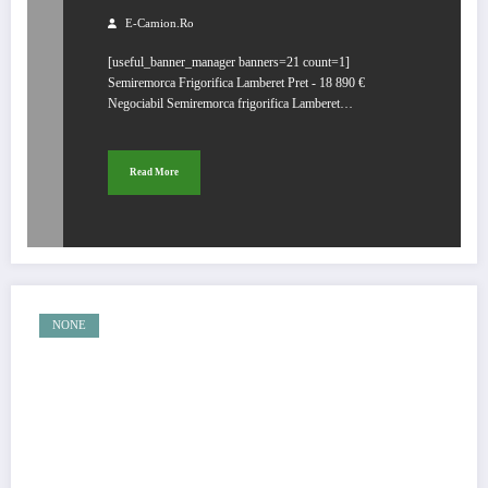
E-Camion.ro
[useful_banner_manager banners=21 count=1]
Semiremorca Frigorifica Lamberet Pret - 18 890 €
Negociabil Semiremorca frigorifica Lamberet…
Read More
NONE