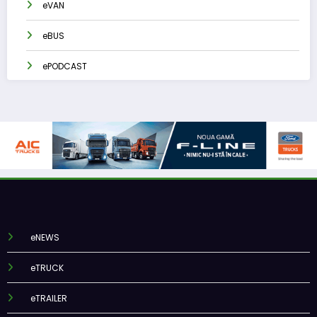
eVAN
eBUS
ePODCAST
eNEWS
eTRUCK
eTRAILER