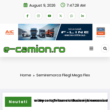
Skip
August 9, 2026
7:47:28 AM
to
content
Home
Semiremorca Fliegl Mega Flex
ormarea schemei de compensare a accizei în mecanism perman
STB a depus la Tribunalul București cererea deschideri
Noutati