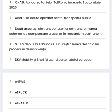
CNAIR: Aplicarea tarifelor TollRo va începe la 1 octombrie
2026
Alba Iulia caută operator pentru transportul public
Două asociații ale transportatorilor cer transformarea
schemei de compensare a accizei în mecanism permanent
STB a depus la Tribunalul București cererea deschiderii
procedurii de insolvență
DKV Mobility și Shell își extind parteneriatul european
eNEWS
eTRUCK
eTRAILER