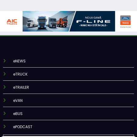
eNEWS
eTRUCK
eTRAILER
eVAN
eBUS
ePODCAST