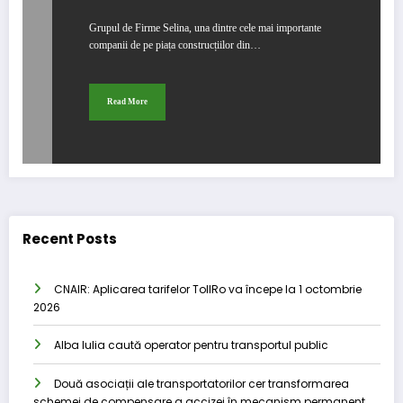
Grupul de Firme Selina, una dintre cele mai importante
companii de pe piața construcțiilor din…
Read More
Recent Posts
CNAIR: Aplicarea tarifelor TollRo va începe la 1 octombrie
2026
Alba Iulia caută operator pentru transportul public
Două asociații ale transportatorilor cer transformarea
schemei de compensare a accizei în mecanism permanent