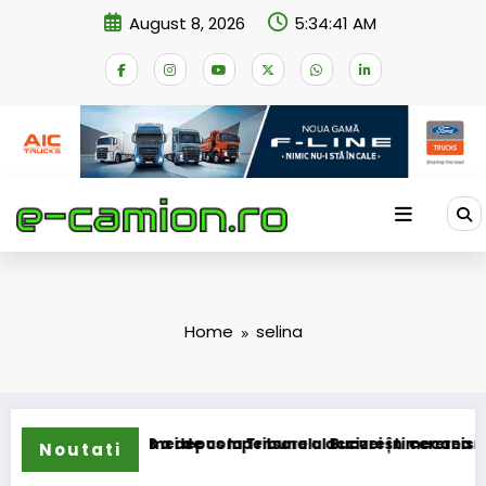
Skip
August 8, 2026
5:34:41 AM
to
content
Home
selina
sformarea schemei de compensare a accizei în mecanism per
STB a depus la Tribunalul București cererea deschide
Noutati