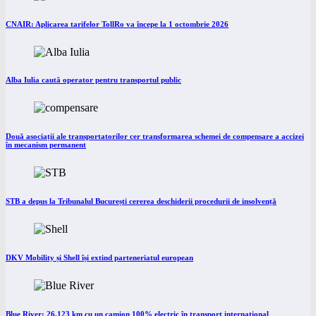
CNAIR: Aplicarea tarifelor TollRo va începe la 1 octombrie 2026
Alba Iulia caută operator pentru transportul public
Două asociații ale transportatorilor cer transformarea schemei de compensare a accizei
în mecanism permanent
STB a depus la Tribunalul București cererea deschiderii procedurii de insolvență
DKV Mobility și Shell își extind parteneriatul european
Blue River: 26.123 km cu un camion 100% electric în transport internațional