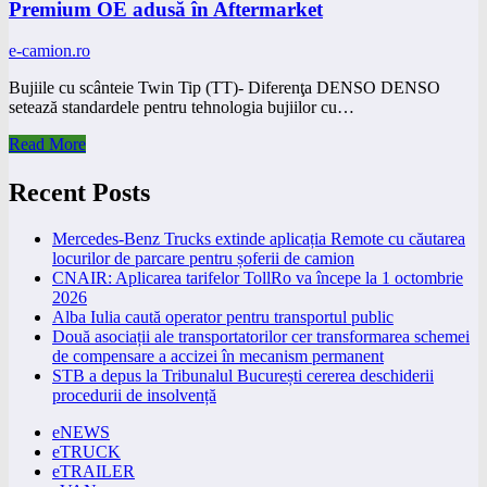
Premium OE adusă în Aftermarket
e-camion.ro
Bujiile cu scânteie Twin Tip (TT)- Diferenţa DENSO DENSO
setează standardele pentru tehnologia bujiilor cu…
Read More
Recent Posts
Mercedes-Benz Trucks extinde aplicația Remote cu căutarea
locurilor de parcare pentru șoferii de camion
CNAIR: Aplicarea tarifelor TollRo va începe la 1 octombrie
2026
Alba Iulia caută operator pentru transportul public
Două asociații ale transportatorilor cer transformarea schemei
de compensare a accizei în mecanism permanent
STB a depus la Tribunalul București cererea deschiderii
procedurii de insolvență
eNEWS
eTRUCK
eTRAILER