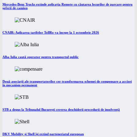
Mercedes-Benz Trucks extinde aplicația Remote cu căutarea locurilor de parcare pentru
șoferii de camion
CNAIR: Aplicarea tarifelor TollRo va începe la 1 octombrie 2026
Alba Iulia caută operator pentru transportul public
Două asociații ale transportatorilor cer transformarea schemei de compensare a accizei
în mecanism permanent
STB a depus la Tribunalul București cererea deschiderii procedurii de insolvență
DKV Mobility și Shell își extind parteneriatul european