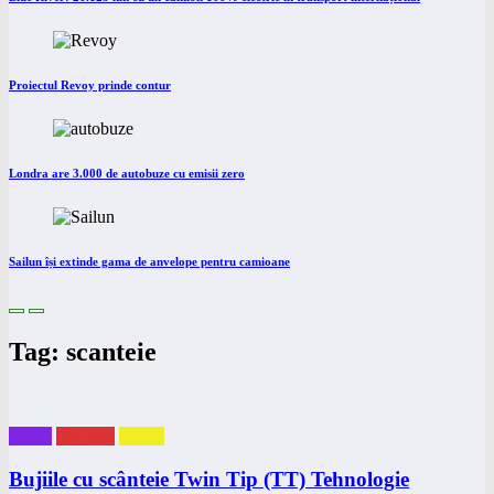
Proiectul Revoy prinde contur
Londra are 3.000 de autobuze cu emisii zero
Sailun își extinde gama de anvelope pentru camioane
Tag: scanteie
eBUS
eNEWS
eVAN
Bujiile cu scânteie Twin Tip (TT) Tehnologie