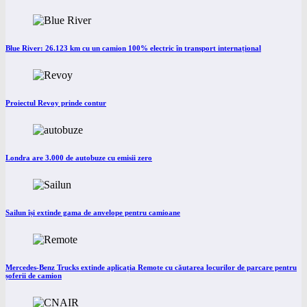
Blue River: 26.123 km cu un camion 100% electric în transport internațional
Proiectul Revoy prinde contur
Londra are 3.000 de autobuze cu emisii zero
Sailun își extinde gama de anvelope pentru camioane
Mercedes-Benz Trucks extinde aplicația Remote cu căutarea locurilor de parcare pentru
șoferii de camion