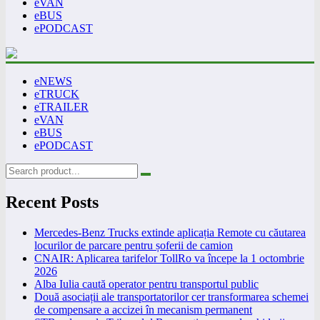
eVAN
eBUS
ePODCAST
eNEWS
eTRUCK
eTRAILER
eVAN
eBUS
ePODCAST
Recent Posts
Mercedes-Benz Trucks extinde aplicația Remote cu căutarea
locurilor de parcare pentru șoferii de camion
CNAIR: Aplicarea tarifelor TollRo va începe la 1 octombrie
2026
Alba Iulia caută operator pentru transportul public
Două asociații ale transportatorilor cer transformarea schemei
de compensare a accizei în mecanism permanent